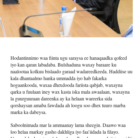
Hodantinnimo waa fiinta ugu saraysa ee hanaqaadka qofeed
iyo kan qaran labadaba. Bulshaduna waxay baraare ku
naalootaa kolkuu bislaado garaad wadareedkeeda. Haddiise uu
kala dhantaalmo hanka ummadda iyo hab fakarka
hogaankooda, waxaa dhexdooda fariista qabjab, waxayna
qarka u fuulaan iney wax kasta iska mala awaalaan, waxayna
la guurguuraan dareenka ay ka helaan wareerka sida
qorshaysan amaba fawdada ah loogu soo dhex tuuro marba
marka ka dabeysa.
Saboolnimada mar la ammaanay lama sheegin. Daawo waa
loo helaa markay gasho dakhliga iyo faa’iidada la filayo.