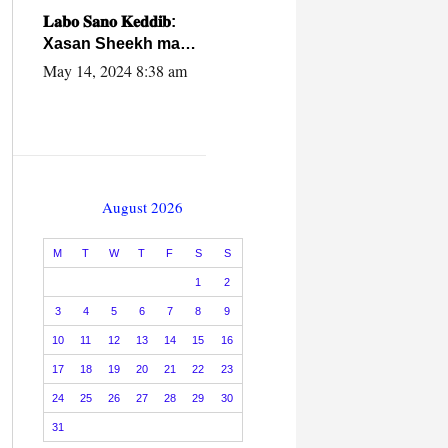
caalamiga ah.
𝐋𝐚𝐛𝐨 𝐒𝐚𝐧𝐨 𝐊𝐞𝐝𝐝𝐢𝐛:
Xasan Sheekh ma
hayo wadadii
May 14, 2024 8:38 am
dowladnimada.
August 2026
M
T
W
T
F
S
S
1
2
3
4
5
6
7
8
9
10
11
12
13
14
15
16
17
18
19
20
21
22
23
24
25
26
27
28
29
30
31