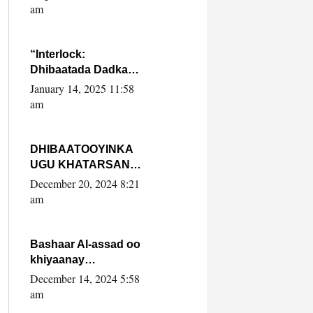
Yaasiin Max’ed
am
SooyaanSoomaaliya
“Interlock:
Dhibaatada Dadka
Muqdisho”
January 14, 2025 11:58
am
DHIBAATOOYINKA
UGU KHATARSAN
EE XASAN DAL
December 20, 2024 8:21
DULEEYE IYO
am
FARQIGA U
DHEXEEYA MW
FARMAAJO BAL ISU
Bashaar Al-assad oo
DHAGEYSTA?
khiyaanay
lataliyeyaashiisa
December 14, 2024 5:58
ammniga militariga,
am
sirdoonka iyo