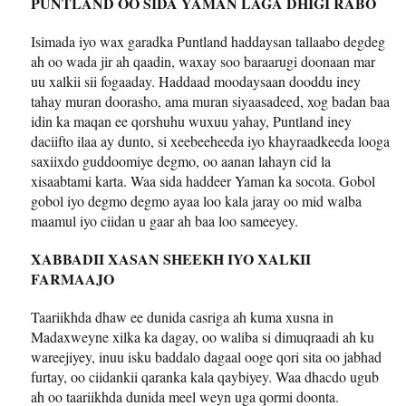
PUNTLAND OO SIDA YAMAN LAGA DHIGI RABO
Isimada iyo wax garadka Puntland haddaysan tallaabo degdeg
ah oo wada jir ah qaadin, waxay soo baraarugi doonaan mar
uu xalkii sii fogaaday. Haddaad moodaysaan dooddu iney
tahay muran doorasho, ama muran siyaasadeed, xog badan baa
idin ka maqan ee qorshuhu wuxuu yahay, Puntland iney
daciifto ilaa ay dunto, si xeebeeheeda iyo khayraadkeeda looga
saxiixdo guddoomiye degmo, oo aanan lahayn cid la
xisaabtami karta. Waa sida haddeer Yaman ka socota. Gobol
gobol iyo degmo degmo ayaa loo kala jaray oo mid walba
maamul iyo ciidan u gaar ah baa loo sameeyey.
XABBADII XASAN SHEEKH IYO XALKII
FARMAAJO
Taariikhda dhaw ee dunida casriga ah kuma xusna in
Madaxweyne xilka ka dagay, oo waliba si dimuqraadi ah ku
wareejiyey, inuu isku baddalo dagaal ooge qori sita oo jabhad
furtay, oo ciidankii qaranka kala qaybiyey. Waa dhacdo ugub
ah oo taariikhda dunida meel weyn uga qormi doonta.