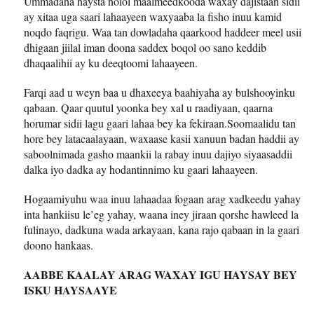
Ummadaha haysta nolol maalmeedkooda waxay dajistaan sidii
ay xitaa uga saari lahaayeen waxyaaba la fisho inuu kamid
noqdo faqrigu. Waa tan dowladaha qaarkood haddeer meel usii
dhigaan jiilal iman doona saddex boqol oo sano keddib
dhaqaalihii ay ku deeqtoomi lahaayeen.
Farqi aad u weyn baa u dhaxeeya baahiyaha ay bulshooyinku
qabaan. Qaar quutul yoonka bey xal u raadiyaan, qaarna
horumar sidii lagu gaari lahaa bey ka fekiraan.Soomaalidu tan
hore bey latacaalayaan, waxaase kasii xanuun badan haddii ay
saboolnimada gasho maankii la rabay inuu dajiyo siyaasaddii
dalka iyo dadka ay hodantinnimo ku gaari lahaayeen.
Hogaamiyuhu waa inuu lahaadaa fogaan arag xadkeedu yahay
inta hankiisu le’eg yahay, waana iney jiraan qorshe hawleed la
fulinayo, dadkuna wada arkayaan, kana rajo qabaan in la gaari
doono hankaas.
AABBE KAALAY ARAG WAXAY IGU HAYSAY BEY
ISKU HAYSAAYE