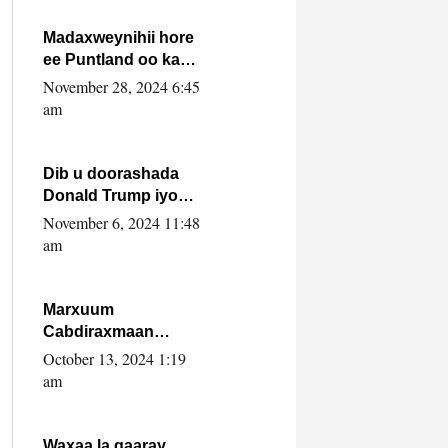
howlwadeennada
xafiiskiisa
Madaxweynihii hore
ee Puntland oo ka
dowladda federaalka
November 28, 2024 6:45
iyo Jubbaland in uu
am
dagaal dhexmaro
Dib u doorashada
Donald Trump iyo
siday u saameyn
November 6, 2024 11:48
karto Soomaaliya
am
Marxuum
Cabdiraxmaan
Cabdulle Cismaan –
October 13, 2024 1:19
Shuuke“Nin culus
am
baa baxay oo
baneeyay boos aan
la buuxin Karin”.
Waxaa la gaaray