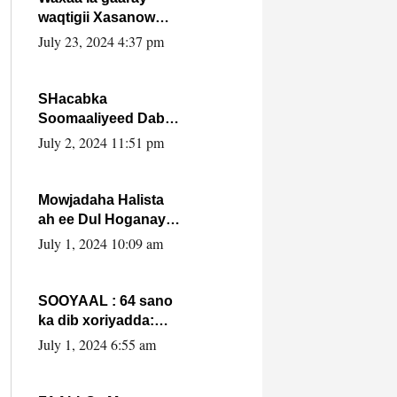
waqtigii Xasanow
Villa Somalia ka soo
July 23, 2024 4:37 pm
bax.
SHacabka
Soomaaliyeed Dabka
Ha qaado hana
July 2, 2024 11:51 pm
difaacdo dalkiisa!
W/Q Axmed-Yaasin
Max’ed Sooyaan
Mowjadaha Halista
ah ee Dul Hoganaya
DFS ee Madaxweyne
July 1, 2024 10:09 am
Xassan Sheikh
Maxamud.
SOOYAAL : 64 sano
ka dib xoriyadda:
Sidee ayay ku timid
July 1, 2024 6:55 am
1-da Luulyo.