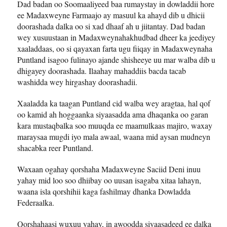
Dad badan oo Soomaaliyeed baa rumaystay in dowladdii hore
ee Madaxweyne Farmaajo ay masuul ka ahayd dib u dhicii
doorashada dalka oo si xad dhaaf ah u jiitantay. Dad badan
wey xusuustaan in Madaxweynahakhudbad dheer ka jeediyey
xaaladdaas, oo si qayaxan farta ugu fiiqay in Madaxweynaha
Puntland isagoo fulinayo ajande shisheeye uu mar walba dib u
dhigayey doorashada. Ilaahay mahaddiis bacda tacab
washidda wey hirgashay doorashadii.
Xaaladda ka taagan Puntland cid walba wey aragtaa, hal qof
oo kamid ah hoggaanka siyaasadda ama dhaqanka oo garan
kara mustaqbalka soo muuqda ee maamulkaas majiro, waxay
maraysaa mugdi iyo mala awaal, waana mid aysan mudneyn
shacabka reer Puntland.
Waxaan ogahay qorshaha Madaxweyne Saciid Deni inuu
yahay mid loo soo dhiibay oo uusan isagaba xitaa lahayn,
waana isla qorshihii kaga fashilmay dhanka Dowladda
Federaalka.
Qorshahaasi wuxuu yahay, in awoodda siyaasadeed ee dalka