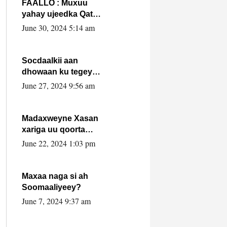
FAALLO : Muxuu
yahay ujeedka Qatar
ka leedahay
June 30, 2024 5:14 am
dhexdhexadinta DF
& Al-Shabaab ?.
Socdaalkii aan
dhowaan ku tegey
Puntland
June 27, 2024 9:56 am
Madaxweyne Xasan
xariga uu qoorta
isaga xiray, inta
June 22, 2024 1:03 pm
uusan isku marjin,
yaa ka furaya?
Maxaa naga si ah
Soomaaliyeey?
June 7, 2024 9:37 am