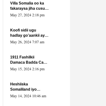
Villa Somalia oo ka
fakaraysa jiha cusub
oo siyaasadeed !!
May 27, 2024 2:18 pm
Koofi sidii ugu
hadlay go’aankii ay
ka gaartay
May 26, 2024 7:07 am
Maxkamadda
Gobolka Banaadir ?.
1911 Fashilkii
Damaca Badda Cas
ee Lij Iyasu Iyo Kan
May 15, 2024 2:16 pm
2024 Abiy Axmed
Cali!
Heshiiska
Somaliland iyo
Itoobiya oo ah mid
May 14, 2024 10:46 am
xadgudub ku ah
shuruucda