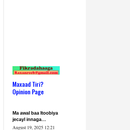
Maxaad Tiri?
Opinion Page
Ma awal baa Itoobiya
jecayl innaga
dhexeeyay?! Axmed-
August 19, 2025 12:21