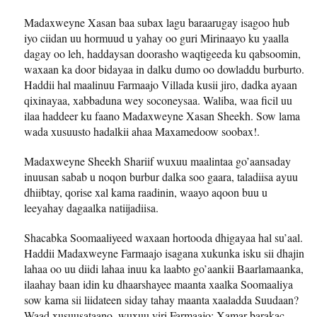
Madaxweyne Xasan baa subax lagu baraarugay isagoo hub
iyo ciidan uu hormuud u yahay oo guri Mirinaayo ku yaalla
dagay oo leh, haddaysan doorasho waqtigeeda ku qabsoomin,
waxaan ka door bidayaa in dalku dumo oo dowladdu burburto.
Haddii hal maalinuu Farmaajo Villada kusii jiro, dadka ayaan
qixinayaa, xabbaduna wey soconeysaa. Waliba, waa ficil uu
ilaa haddeer ku faano Madaxweyne Xasan Sheekh. Sow lama
wada xusuusto hadalkii ahaa Maxamedoow soobax!.
Madaxweyne Sheekh Shariif wuxuu maalintaa go’aansaday
inuusan sabab u noqon burbur dalka soo gaara, taladiisa ayuu
dhiibtay, qorise xal kama raadinin, waayo aqoon buu u
leeyahay dagaalka natiijadiisa.
Shacabka Soomaaliyeed waxaan hortooda dhigayaa hal su’aal.
Haddii Madaxweyne Farmaajo isagana xukunka isku sii dhajin
lahaa oo uu diidi lahaa inuu ka laabto go’aankii Baarlamaanka,
ilaahay baan idin ku dhaarshayee maanta xaalka Soomaaliya
sow kama sii liidateen siday tahay maanta xaaladda Suudaan?
Waad xusuusataano, wuxuu yiri Farmaajo: Xamar barakac