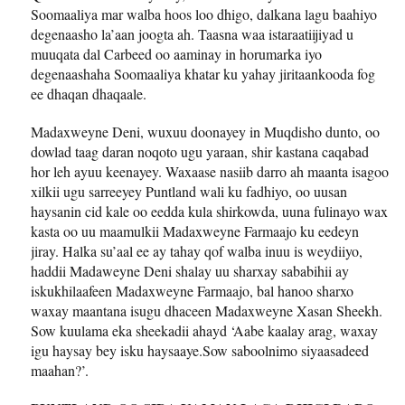
Soomaaliya mar walba hoos loo dhigo, dalkana lagu baahiyo
degenaasho la’aan joogta ah. Taasna waa istaraatiijiyad u
muuqata dal Carbeed oo aaminay in horumarka iyo
degenaashaha Soomaaliya khatar ku yahay jiritaankooda fog
ee dhaqan dhaqaale.
Madaxweyne Deni, wuxuu doonayey in Muqdisho dunto, oo
dowlad taag daran noqoto ugu yaraan, shir kastana caqabad
hor leh ayuu keenayey. Waxaase nasiib darro ah maanta isagoo
xilkii ugu sarreeyey Puntland wali ku fadhiyo, oo uusan
haysanin cid kale oo eedda kula shirkowda, uuna fulinayo wax
kasta oo uu maamulkii Madaxweyne Farmaajo ku eedeyn
jiray. Halka su’aal ee ay tahay qof walba inuu is weydiiyo,
haddii Madaweyne Deni shalay uu sharxay sababihii ay
iskukhilaafeen Madaxweyne Farmaajo, bal hanoo sharxo
waxay maantana isugu dhaceen Madaxweyne Xasan Sheekh.
Sow kuulama eka sheekadii ahayd ‘Aabe kaalay arag, waxay
igu haysay bey isku haysaaye.Sow saboolnimo siyaasadeed
maahan?’.