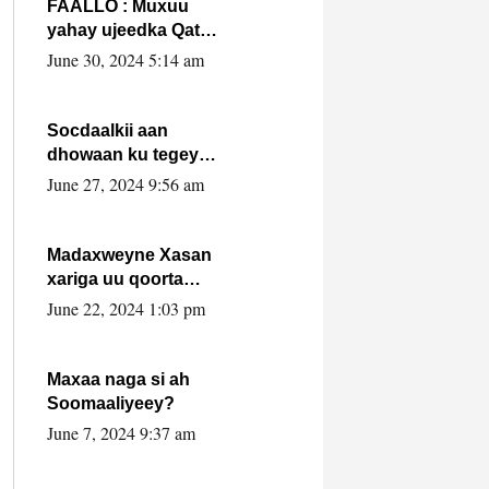
FAALLO : Muxuu
yahay ujeedka Qatar
ka leedahay
June 30, 2024 5:14 am
dhexdhexadinta DF
& Al-Shabaab ?.
Socdaalkii aan
dhowaan ku tegey
Puntland
June 27, 2024 9:56 am
Madaxweyne Xasan
xariga uu qoorta
isaga xiray, inta
June 22, 2024 1:03 pm
uusan isku marjin,
yaa ka furaya?
Maxaa naga si ah
Soomaaliyeey?
June 7, 2024 9:37 am