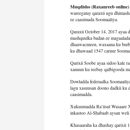
Muqdisho (Raxanreeb online)
wareegatay qaraxii ugu dhimas
ee caasimada Soomaaliya.
Qaraxii October 14, 2017 ayaa 
mashquulka badan ee magaalada 
dhaawacmeen, waxaana ku burbu
ku dhawaad ​​1547 caruur Soomaa
Qarixii Soobe ayaa sidoo kale 
xanuun ku reebay qalbigooda mar 
Dowladda federaalka Soomaaliya
lagu xasuusan doono dadkii ku d
caasimadda.
Xukuumadda Ra’iisul Wasaare X
inkastoo Al-Shabaab aysan weli 
Khasaaraha ka dhashay qarixii 1