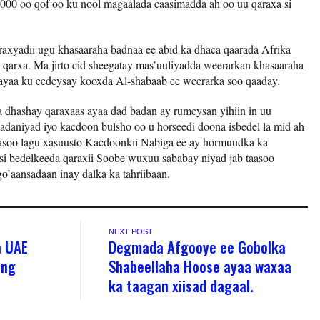
,000 oo qof oo ku nool magaalada caasimadda ah oo uu qaraxa si
axyadii ugu khasaaraha badnaa ee abid ka dhaca qaarada Afrika
qarxa. Ma jirto cid sheegatay mas’uuliyadda weerarkan khasaaraha
 ayaa ku eedeysay kooxda Al-shabaab ee weerarka soo qaaday.
a dhashay qaraxaas ayaa dad badan ay rumeysan yihiin in uu
daniyad iyo kacdoon bulsho oo u horseedi doona isbedel la mid ah
aasoo lagu xasuusto Kacdoonkii Nabiga ee ay hormuudka ka
asi bedelkeeda qaraxii Soobe wuxuu sababay niyad jab taasoo
o’aansadaan inay dalka ka tahriibaan.
NEXT POST
h UAE
Degmada Afgooye ee Gobolka
ing
Shabeellaha Hoose ayaa waxaa
ka taagan xiisad dagaal.