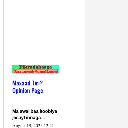
Maxaad Tiri?
Opinion Page
Ma awal baa Itoobiya
jecayl innaga
dhexeeyay?! Axmed-
August 19, 2025 12:21