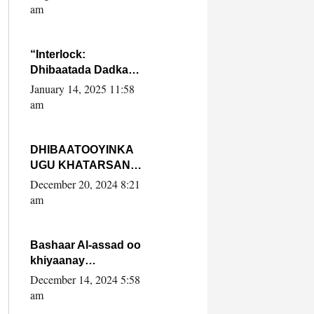
Yaasiin Max’ed
am
SooyaanSoomaaliya
“Interlock:
Dhibaatada Dadka
Muqdisho”
January 14, 2025 11:58
am
DHIBAATOOYINKA
UGU KHATARSAN
EE XASAN DAL
December 20, 2024 8:21
DULEEYE IYO
am
FARQIGA U
DHEXEEYA MW
FARMAAJO BAL ISU
Bashaar Al-assad oo
DHAGEYSTA?
khiyaanay
lataliyeyaashiisa
December 14, 2024 5:58
ammniga militariga,
am
sirdoonka iyo