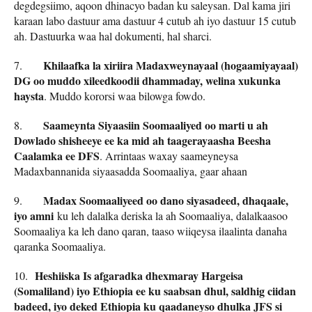
degdegsiimo, aqoon dhinacyo badan ku saleysan. Dal kama jiri
karaan labo dastuur ama dastuur 4 cutub ah iyo dastuur 15 cutub
ah. Dastuurka waa hal dokumenti, hal sharci.
Khilaafka la xiriira Madaxweynayaal (hogaamiyayaal)
7.
DG oo muddo xileedkoodii dhammaday, welina xukunka
haysta
. Muddo kororsi waa bilowga fowdo.
Saameynta Siyaasiin Soomaaliyed oo marti u ah
8.
Dowlado shisheeye ee ka mid ah taagerayaasha Beesha
Caalamka ee DFS
. Arrintaas waxay saameyneysa
Madaxbannanida siyaasadda Soomaaliya, gaar ahaan
Madax Soomaaliyeed oo dano siyasadeed, dhaqaale,
9.
iyo amni
ku leh dalalka deriska la ah Soomaaliya, dalalkaasoo
Soomaaliya ka leh dano qaran, taaso wiiqeysa ilaalinta danaha
qaranka Soomaaliya.
Heshiiska Is afgaradka dhexmaray Hargeisa
10.
(Somaliland) iyo Ethiopia ee ku saabsan dhul, saldhig ciidan
badeed, iyo deked Ethiopia ku qaadaneyso dhulka JFS si