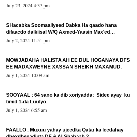
July 23, 2024 4:37 pm
SHacabka Soomaaliyeed Dabka Ha qaado hana
difaacdo dalkiisa! W/Q Axmed-Yaasin Max’ed
Sooyaan
July 2, 2024 11:51 pm
MOWJADAHA HALISTA AH EE DUL HOGANAYA DFS
EE MADAXWEYNE XASSAN SHEIKH MAXAMUD.
July 1, 2024 10:09 am
SOOYAAL : 64 sano ka dib xoriyadda: Sidee ayay ku
timid 1-da Luulyo.
July 1, 2024 6:55 am
FAALLO : Muxuu yahay ujeedka Qatar ka leedahay
dhexdhexadinta DF & Al-Shabaab ?.