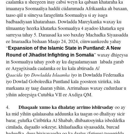
caalamka u sheegeen inay cabsi weyn ka qabaan khataraha ka
imaanaya Soomaaliya haddii ciidammada Afrikaanka ah baxaan,
taaso qiil u siineysa faragelinta Soomaaliya si ay isaga
badbaadiyaan khatarahaas. Dowladda Mareykanka waxay ku
tilmaantay heerka khatarka Soomaaliya 4 ayadoo khatarka ugu
sarreysa tahay 5. Daraasad ka soo baxday Machadka Siyaasadda
ee Imaraadka bishaan Maajo 24, 2024, ciinwaankeedu yahay
“
Expansion of the Islamic State in Puntland: A New
” waxay dhigeysa
Round of Jihadist Infighting in Somalia
in Soomaaliya tahay goob ay ku dagaalamayaan labada garab
ee Argagixisada caalamka ee ku kala abtirsada
Al
Qaacida
iyo
Dowladda Islaamka
iyo in Dowladda Federaalka
iyo Dowlad Goboleedka Puntland kala goosteen xiriirka, isla
markaana ay taag daaran yihiin. Arrimahaas waxay cudurdaar u
yihiin adeegsiga Cutubka VII ee Axdiga QM.
Dhaqaale xumo ka dhalatay arrimo isbiirsaday
4.
oo ay
ka mid yihiin qalalaasaha adduunka ka taagan oo dhaliyay sicir
barar, gulufka Ciribtirka Al Shabab, dhibaatooyinka isbeddelka
cimilada, dagaallo sokeeye, khilaafaadka siyaasadda, burcad
badeedka, deeq bixiyayaasha oo ka daalay (fatigue) taageridda