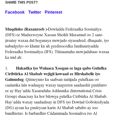
SHARE THIS POST?
Facebook
Twitter
Pinterest
Muqdisho (Raxanreeb )-
Dowladda Federaalka Soomaliya
(DFS) ee Madaxweyne Xassan Sheikh Maxamud oo 2 sano
jirsatay waxaa dul hoganaya mowjado siyasadeed, dhaqaale, iyo
nabadgelyo oo khatar ku ah geedisocodka Jamhuuriyadda
Federaalka Soomaaliya (JFS). Tilmaamaha mowjadahaas waxaa
ka mid ah:
Hakadka iyo Walaaca Xoogan ee laga qabo Gulufka
1.
Ciribtirka Al Shabab wejigii kowaad ee Hirshabelle iyo
Galmudug
. Qiimeynno ku saabsan natiijada gulufkaas oo
caalamka lala wadaagay waxay taageeren saadaashii guuldarro
ee ay Hay’adda Xasaradaha Adduunka (International Crisis
Group) shaacisay ka hor bilowga gulufka Ciribtirka Al Shabab.
Hay’adda waxay saadaalisay in DFS iyo Dowlad Goboleedyada
(DG) aysan ka guuleysan karin Al Shabab sababo ay soo
bandhigtay. Is barbardhig Ciidammada Soomaliya iyo Al