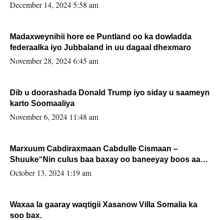
xafiiskiisa
December 14, 2024 5:58 am
Madaxweynihii hore ee Puntland oo ka dowladda
federaalka iyo Jubbaland in uu dagaal dhexmaro
November 28, 2024 6:45 am
Dib u doorashada Donald Trump iyo siday u saameyn
karto Soomaaliya
November 6, 2024 11:48 am
Marxuum Cabdiraxmaan Cabdulle Cismaan –
Shuuke“Nin culus baa baxay oo baneeyay boos aan
la buuxin Karin”.
October 13, 2024 1:19 am
Waxaa la gaaray waqtigii Xasanow Villa Somalia ka
soo bax.