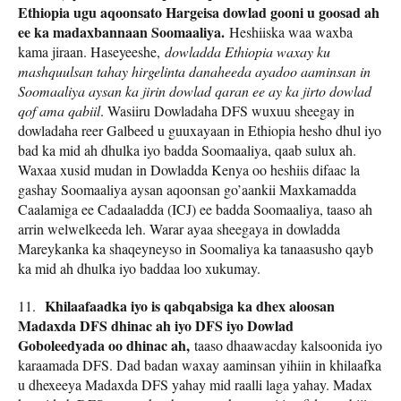
Ethiopia ugu aqoonsato Hargeisa dowlad gooni u goosad ah
ee ka madaxbannaan Soomaaliya.
Heshiiska waa waxba
kama jiraan. Haseyeeshe,
dowladda Ethiopia waxay ku
mashquulsan tahay hirgelinta danaheeda ayadoo aaminsan in
Soomaaliya aysan ka jirin dowlad qaran ee ay ka jirto dowlad
qof ama qabiil
. Wasiiru Dowladaha DFS wuxuu sheegay in
dowladaha reer Galbeed u guuxayaan in Ethiopia hesho dhul iyo
bad ka mid ah dhulka iyo badda Soomaaliya, qaab sulux ah.
Waxaa xusid mudan in Dowladda Kenya oo heshiis difaac la
gashay Soomaaliya aysan aqoonsan go’aankii Maxkamadda
Caalamiga ee Cadaaladda (ICJ) ee badda Soomaaliya, taaso ah
arrin welwelkeeda leh. Warar ayaa sheegaya in dowladda
Mareykanka ka shaqeyneyso in Soomaliya ka tanaasusho qayb
ka mid ah dhulka iyo baddaa loo xukumay.
Khilaafaadka iyo is qabqabsiga ka dhex aloosan
11.
Madaxda DFS dhinac ah iyo DFS iyo Dowlad
Goboleedyada oo dhinac ah,
taaso dhaawacday kalsoonida iyo
karaamada DFS. Dad badan waxay aaminsan yihiin in khilaafka
u dhexeeya Madaxda DFS yahay mid raalli laga yahay. Madax