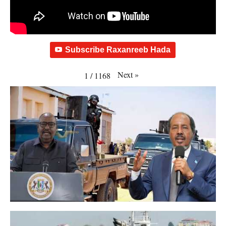
Subscribe Raxanreeb Hada
Next
»
1
/
1168