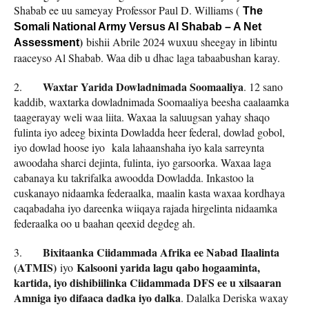
Shabab ee uu sameyay Professor Paul D. Williams (
The
Somali National Army Versus Al Shabab – A Net
)
bishii Abrile 2024 wuxuu sheegay in libintu
Assessment
raaceyso Al Shabab. Waa dib u dhac laga tabaabushan karay.
Waxtar Yarida Dowladnimada Soomaaliya
2.
. 12 sano
kaddib, waxtarka dowladnimada Soomaaliya beesha caalaamka
taagerayay weli waa liita. Waxaa la saluugsan yahay shaqo
fulinta iyo adeeg bixinta Dowladda heer federal, dowlad gobol,
iyo dowlad hoose iyo kala lahaanshaha iyo kala sarreynta
awoodaha sharci dejinta, fulinta, iyo garsoorka. Waxaa laga
cabanaya ku takrifalka awoodda Dowladda. Inkastoo la
cuskanayo nidaamka federaalka, maalin kasta waxaa kordhaya
caqabadaha iyo dareenka wiiqaya rajada hirgelinta nidaamka
federaalka oo u baahan qeexid degdeg ah.
Bixitaanka Ciidammada Afrika ee Nabad Ilaalinta
3.
(ATMIS)
Kalsooni yarida lagu qabo hogaaminta,
iyo
kartida, iyo dishibiilinka Ciidammada DFS ee u xilsaaran
Amniga iyo difaaca dadka iyo dalka
. Dalalka Deriska waxay