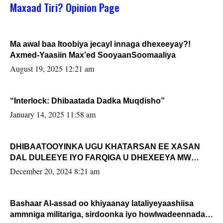
Maxaad Tiri? Opinion Page
Ma awal baa Itoobiya jecayl innaga dhexeeyay?!
Axmed-Yaasiin Max’ed SooyaanSoomaaliya
August 19, 2025 12:21 am
“Interlock: Dhibaatada Dadka Muqdisho”
January 14, 2025 11:58 am
DHIBAATOOYINKA UGU KHATARSAN EE XASAN
DAL DULEEYE IYO FARQIGA U DHEXEEYA MW
FARMAAJO BAL ISU DHAGEYSTA?
December 20, 2024 8:21 am
Bashaar Al-assad oo khiyaanay lataliyeyaashiisa
ammniga militariga, sirdoonka iyo howlwadeennada