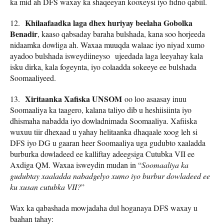
ka mid ah DFS waxay ka shaqeeyan kooxeysi iyo fidno qabiil.
Khilaafaadka laga dhex huriyay beelaha Gobolka
12.
Benadir
, kaaso qabsaday baraha bulshada, kana soo horjeeda
nidaamka dowliga ah. Waxaa muuqda walaac iyo niyad xumo
ayadoo bulshada isweydiineyso ujeedada laga leeyahay kala
isku dirka, kala fogeynta, iyo colaadda sokeeye ee bulshada
Soomaaliyeed.
Xiritaanka Xafiska UNSOM
13.
oo loo asaasay inuu
Soomaaliya ka taagero, kalana taliyo dib u heshiisiinta iyo
dhismaha nabadda iyo dowladnimada Soomaaliya. Xafiiska
wuxuu tiir dhexaad u yahay helitaanka dhaqaale xoog leh si
DFS iyo DG u gaaran heer Soomaaliya uga gudubto xaaladda
burburka dowladeed ee kalliftay adeegsiga Cutubka VII ee
Axdiga QM. Waxaa isweydin mudan in “
Soomaaliya ka
gudubtay xaaladda nabadgelyo xumo iyo burbur dowladeed ee
ku xusan cutubka VII?
”
Wax ka qabashada mowjadaha dul hoganaya DFS waxay u
baahan tahay: