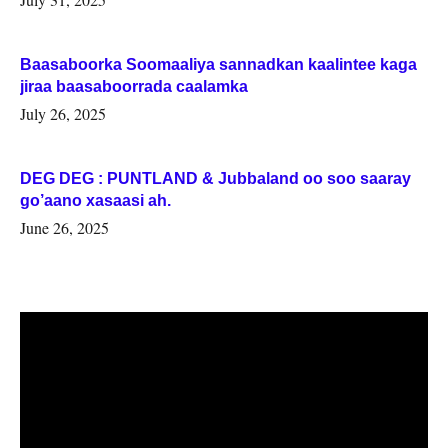
Baasaboorka Soomaaliya sannadkan kaalintee kaga
jiraa baasaboorrada caalamka
July 26, 2025
DEG DEG : PUNTLAND & Jubbaland oo soo saaray
go’aano xasaasi ah.
June 26, 2025