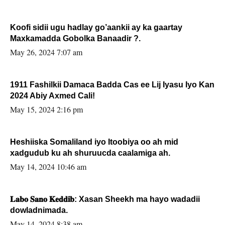
Koofi sidii ugu hadlay go’aankii ay ka gaartay
Maxkamadda Gobolka Banaadir ?.
May 26, 2024 7:07 am
1911 Fashilkii Damaca Badda Cas ee Lij Iyasu Iyo Kan
2024 Abiy Axmed Cali!
May 15, 2024 2:16 pm
Heshiiska Somaliland iyo Itoobiya oo ah mid
xadgudub ku ah shuruucda caalamiga ah.
May 14, 2024 10:46 am
𝐋𝐚𝐛𝐨 𝐒𝐚𝐧𝐨 𝐊𝐞𝐝𝐝𝐢𝐛: Xasan Sheekh ma hayo wadadii
dowladnimada.
May 14, 2024 8:38 am