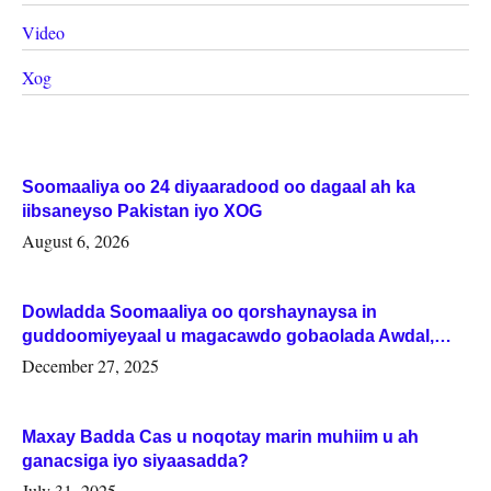
Video
Xog
Soomaaliya oo 24 diyaaradood oo dagaal ah ka
iibsaneyso Pakistan iyo XOG
August 6, 2026
Dowladda Soomaaliya oo qorshaynaysa in
guddoomiyeyaal u magacawdo gobaolada Awdal,
Woqooyi Galbeed iyo Togdheer.
December 27, 2025
Maxay Badda Cas u noqotay marin muhiim u ah
ganacsiga iyo siyaasadda?
July 31, 2025