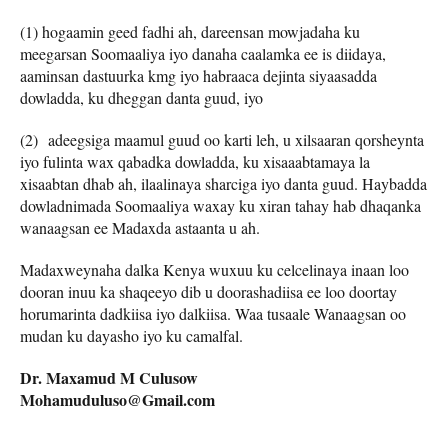
(1) hogaamin geed fadhi ah, dareensan mowjadaha ku
meegarsan Soomaaliya iyo danaha caalamka ee is diidaya,
aaminsan dastuurka kmg iyo habraaca dejinta siyaasadda
dowladda, ku dheggan danta guud, iyo
(2) adeegsiga maamul guud oo karti leh, u xilsaaran qorsheynta
iyo fulinta wax qabadka dowladda, ku xisaaabtamaya la
xisaabtan dhab ah, ilaalinaya sharciga iyo danta guud. Haybadda
dowladnimada Soomaaliya waxay ku xiran tahay hab dhaqanka
wanaagsan ee Madaxda astaanta u ah.
Madaxweynaha dalka Kenya wuxuu ku celcelinaya inaan loo
dooran inuu ka shaqeeyo dib u doorashadiisa ee loo doortay
horumarinta dadkiisa iyo dalkiisa. Waa tusaale Wanaagsan oo
mudan ku dayasho iyo ku camalfal.
Dr. Maxamud M Culusow
Mohamuduluso@Gmail.com