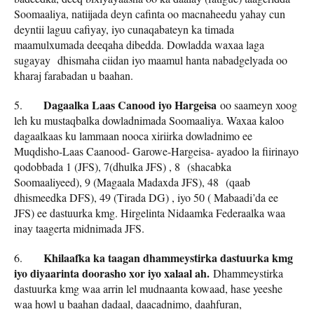
Soomaaliya, natiijada deyn cafinta oo macnaheedu yahay cun
deyntii laguu cafiyay, iyo cunaqabateyn ka timada
maamulxumada deeqaha dibedda. Dowladda waxaa laga
sugayay dhismaha ciidan iyo maamul hanta nabadgelyada oo
kharaj farabadan u baahan.
Dagaalka Laas Canood iyo Hargeisa
5.
oo saameyn xoog
leh ku mustaqbalka dowladnimada Soomaaliya. Waxaa kaloo
dagaalkaas ku lammaan nooca xiriirka dowladnimo ee
Muqdisho-Laas Caanood- Garowe-Hargeisa- ayadoo la fiirinayo
qodobbada 1 (JFS), 7(dhulka JFS) , 8 (shacabka
Soomaaliyeed), 9 (Magaala Madaxda JFS), 48 (qaab
dhismeedka DFS), 49 (Tirada DG) , iyo 50 ( Mabaadi’da ee
JFS) ee dastuurka kmg. Hirgelinta Nidaamka Federaalka waa
inay taagerta midnimada JFS.
Khilaafka ka taagan dhammeystirka dastuurka kmg
6.
iyo diyaarinta doorasho xor iyo xalaal ah.
Dhammeystirka
dastuurka kmg waa arrin lel mudnaanta kowaad, hase yeeshe
waa howl u baahan dadaal, daacadnimo, daahfuran,