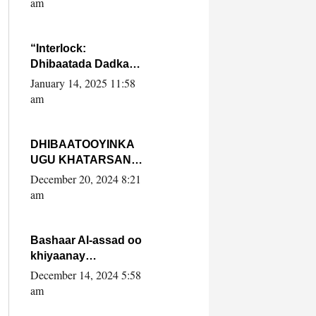
am
SooyaanSoomaaliya
“Interlock:
Dhibaatada Dadka
Muqdisho”
January 14, 2025 11:58
am
DHIBAATOOYINKA
UGU KHATARSAN
EE XASAN DAL
December 20, 2024 8:21
DULEEYE IYO
am
FARQIGA U
DHEXEEYA MW
FARMAAJO BAL ISU
Bashaar Al-assad oo
DHAGEYSTA?
khiyaanay
lataliyeyaashiisa
December 14, 2024 5:58
ammniga militariga,
am
sirdoonka iyo