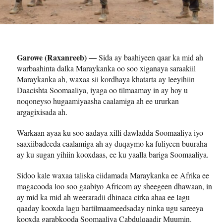
Garowe (Raxanreeb) —
Sida ay baahiyeen qaar ka mid ah
warbaahinta dalka Maraykanka oo soo xiganaya saraakiil
Maraykanka ah, waxaa sii kordhaya khatarta ay leeyihiin
Daacishta Soomaaliya, iyaga oo tilmaamay in ay hoy u
noqoneyso hugaamiyaasha caalamiga ah ee ururkan
argagixisada ah.
Warkaan ayaa ku soo aadaya xilli dawladda Soomaaliya iyo
saaxiibadeeda caalamiga ah ay duqaymo ka fuliyeen buuraha
ay ku sugan yihiin kooxdaas, ee ku yaalla bariga Soomaaliya.
Sidoo kale waxaa taliska ciidamada Maraykanka ee Afrika ee
magacooda loo soo gaabiyo Africom ay sheegeen dhawaan, in
ay mid ka mid ah weeraradii dhinaca cirka ahaa ee lagu
qaaday kooxda lagu bartilmaameedsaday ninka ugu sareeya
kooxda garabkooda Soomaaliya Cabdulqaadir Muumin.