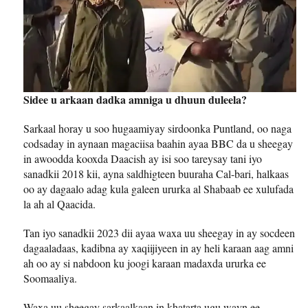
Sidee u arkaan dadka amniga u dhuun duleela?
Sarkaal horay u soo hugaamiyay sirdoonka Puntland, oo naga
codsaday in aynaan magaciisa baahin ayaa BBC da u sheegay
in awoodda kooxda Daacish ay isi soo tareysay tani iyo
sanadkii 2018 kii, ayna saldhigteen buuraha Cal-bari, halkaas
oo ay dagaalo adag kula galeen ururka al Shabaab ee xulufada
la ah al Qaacida.
Tan iyo sanadkii 2023 dii ayaa waxa uu sheegay in ay socdeen
dagaaladaas, kadibna ay xaqiijiyeen in ay heli karaan aag amni
ah oo ay si nabdoon ku joogi karaan madaxda ururka ee
Soomaaliya.
Waxa uu sheegay sarkaalkaan in khatarta ugu wayn ee