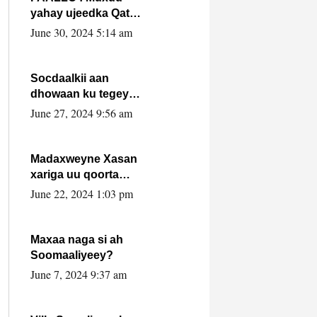
yahay ujeedka Qatar
ka leedahay
June 30, 2024 5:14 am
dhexdhexadinta DF
& Al-Shabaab ?.
Socdaalkii aan
dhowaan ku tegey
Puntland
June 27, 2024 9:56 am
Madaxweyne Xasan
xariga uu qoorta
isaga xiray, inta
June 22, 2024 1:03 pm
uusan isku marjin,
yaa ka furaya?
Maxaa naga si ah
Soomaaliyeey?
June 7, 2024 9:37 am