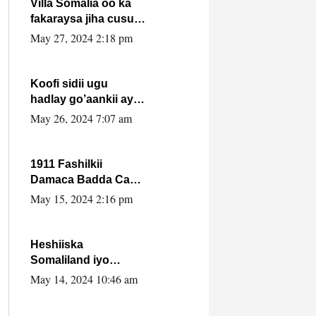
Villa Somalia oo ka
fakaraysa jiha cusub
oo siyaasadeed !!
May 27, 2024 2:18 pm
Koofi sidii ugu
hadlay go’aankii ay
ka gaartay
May 26, 2024 7:07 am
Maxkamadda
Gobolka Banaadir ?.
1911 Fashilkii
Damaca Badda Cas
ee Lij Iyasu Iyo Kan
May 15, 2024 2:16 pm
2024 Abiy Axmed
Cali!
Heshiiska
Somaliland iyo
Itoobiya oo ah mid
May 14, 2024 10:46 am
xadgudub ku ah
shuruucda