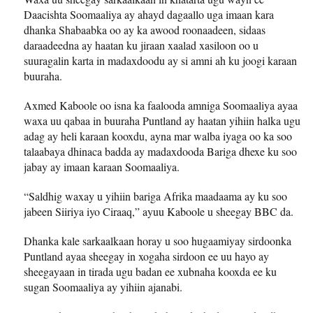
Daacishta Soomaaliya ay ahayd dagaallo uga imaan kara
dhanka Shabaabka oo ay ka awood roonaadeen, sidaas
daraadeedna ay haatan ku jiraan xaalad xasiloon oo u
suuragalin karta in madaxdoodu ay si amni ah ku joogi karaan
buuraha.
Axmed Kaboole oo isna ka faalooda amniga Soomaaliya ayaa
waxa uu qabaa in buuraha Puntland ay haatan yihiin halka ugu
adag ay heli karaan kooxdu, ayna mar walba iyaga oo ka soo
talaabaya dhinaca badda ay madaxdooda Bariga dhexe ku soo
jabay ay imaan karaan Soomaaliya.
“Saldhig waxay u yihiin bariga Afrika maadaama ay ku soo
jabeen Siiriya iyo Ciraaq,” ayuu Kaboole u sheegay BBC da.
Dhanka kale sarkaalkaan horay u soo hugaamiyay sirdoonka
Puntland ayaa sheegay in xogaha sirdoon ee uu hayo ay
sheegayaan in tirada ugu badan ee xubnaha kooxda ee ku
sugan Soomaaliya ay yihiin ajanabi.