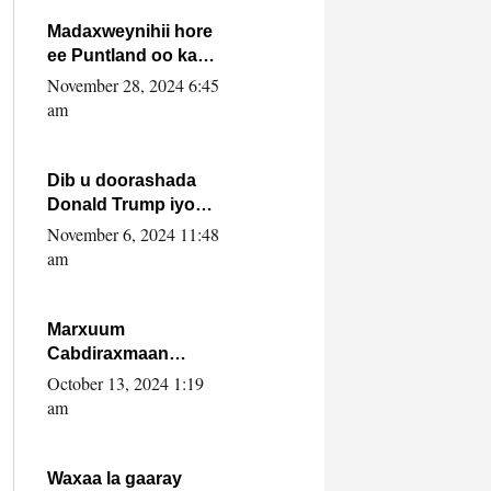
howlwadeennada
xafiiskiisa
Madaxweynihii hore
ee Puntland oo ka
dowladda federaalka
November 28, 2024 6:45
iyo Jubbaland in uu
am
dagaal dhexmaro
Dib u doorashada
Donald Trump iyo
siday u saameyn
November 6, 2024 11:48
karto Soomaaliya
am
Marxuum
Cabdiraxmaan
Cabdulle Cismaan –
October 13, 2024 1:19
Shuuke“Nin culus
am
baa baxay oo
baneeyay boos aan
la buuxin Karin”.
Waxaa la gaaray