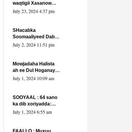
waqtigii Xasanow
Villa Somalia ka soo
July 23, 2024 4:37 pm
bax.
SHacabka
Soomaaliyeed Dabka
Ha qaado hana
July 2, 2024 11:51 pm
difaacdo dalkiisa!
W/Q Axmed-Yaasin
Max’ed Sooyaan
Mowjadaha Halista
ah ee Dul Hoganaya
DFS ee Madaxweyne
July 1, 2024 10:09 am
Xassan Sheikh
Maxamud.
SOOYAAL : 64 sano
ka dib xoriyadda:
Sidee ayay ku timid
July 1, 2024 6:55 am
1-da Luulyo.
FAALLO : Muxuu