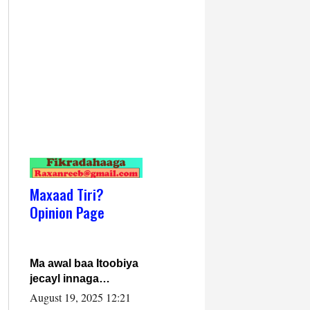
Maxaad Tiri?
Opinion Page
Ma awal baa Itoobiya
jecayl innaga
dhexeeyay?! Axmed-
August 19, 2025 12:21
Yaasiin Max’ed