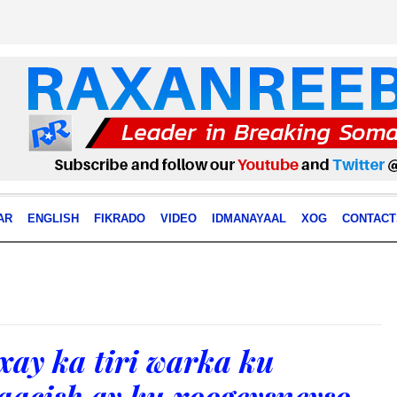
AR
ENGLISH
FIKRADO
VIDEO
IDMANAYAAL
XOG
CONTACT
ay ka tiri warka ku
aacish ay ku xoogeysneyso