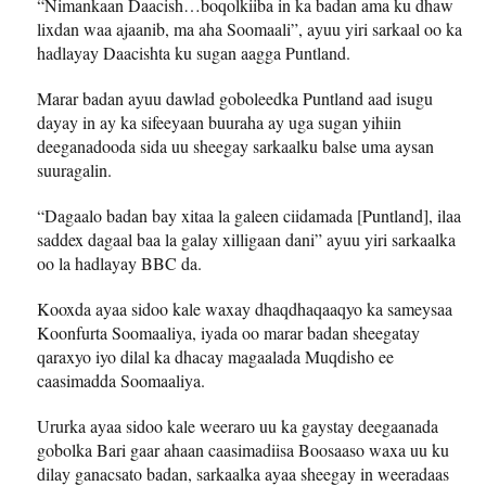
“Nimankaan Daacish…boqolkiiba in ka badan ama ku dhaw
lixdan waa ajaanib, ma aha Soomaali”, ayuu yiri sarkaal oo ka
hadlayay Daacishta ku sugan aagga Puntland.
Marar badan ayuu dawlad goboleedka Puntland aad isugu
dayay in ay ka sifeeyaan buuraha ay uga sugan yihiin
deeganadooda sida uu sheegay sarkaalku balse uma aysan
suuragalin.
“Dagaalo badan bay xitaa la galeen ciidamada [Puntland], ilaa
saddex dagaal baa la galay xilligaan dani” ayuu yiri sarkaalka
oo la hadlayay BBC da.
Kooxda ayaa sidoo kale waxay dhaqdhaqaaqyo ka sameysaa
Koonfurta Soomaaliya, iyada oo marar badan sheegatay
qaraxyo iyo dilal ka dhacay magaalada Muqdisho ee
caasimadda Soomaaliya.
Ururka ayaa sidoo kale weeraro uu ka gaystay deegaanada
gobolka Bari gaar ahaan caasimadiisa Boosaaso waxa uu ku
dilay ganacsato badan, sarkaalka ayaa sheegay in weeradaas