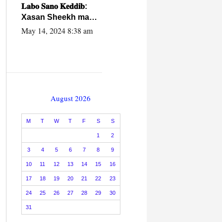
caalamiga ah.
𝐋𝐚𝐛𝐨 𝐒𝐚𝐧𝐨 𝐊𝐞𝐝𝐝𝐢𝐛:
Xasan Sheekh ma
hayo wadadii
May 14, 2024 8:38 am
dowladnimada.
August 2026
M
T
W
T
F
S
S
1
2
3
4
5
6
7
8
9
10
11
12
13
14
15
16
17
18
19
20
21
22
23
24
25
26
27
28
29
30
31