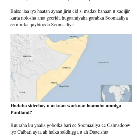
Balse ilaa iyo haatan ayaan jirin cid si madax banaan u xaqiijin
karta nolosha ama geerida hugaamiyaha garabka Soomaaliya
ee ururka qaybtooda Soomaaliya.
Hadaba sideebay u arkaan warkaan laamaha amniga
Puntland?
Buuraha ku yaalla gobolka bari ee Soomaaliya ee Calmadoow
iyo Calbari ayaa ah halka saldhigga u ah Daacishta