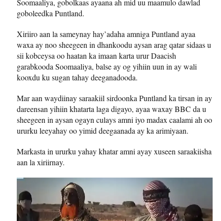
Soomaaliya, gobolkaas ayaana ah mid uu maamulo dawlad
goboleedka Puntland.
Xiriiro aan la sameynay hay’adaha amniga Puntland ayaa
waxa ay noo sheegeen in dhankoodu aysan arag qatar sidaas u
sii kobceysa oo haatan ka imaan karta urur Daacish
garabkooda Soomaaliya, balse ay og yihiin uun in ay wali
kooxdu ku sugan tahay deeganadooda.
Mar aan waydiinay saraakiil sirdoonka Puntland ka tirsan in ay
dareensan yihiin khatarta laga digayo, ayaa waxay BBC da u
sheegeen in aysan ogayn culays amni iyo madax caalami ah oo
ururku leeyahay oo yimid deegaanada ay ka arimiyaan.
Markasta in ururku yahay khatar amni ayay xuseen saraakiisha
aan la xiriirnay.