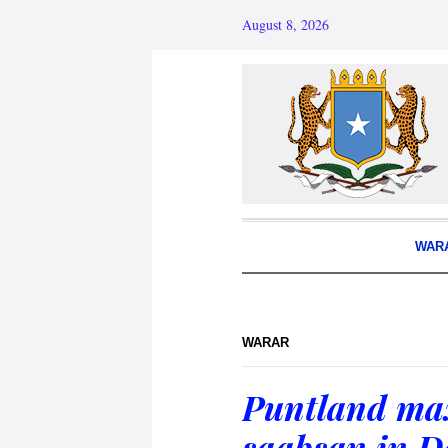
August 8, 2026
WAR
WARAR
Puntland max
saabsan in D