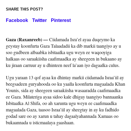
SHARE THIS POST?
Facebook
Twitter
Pinterest
Gaza (Raxanreeb) —
Ciidamada Isra’el ayaa duqeymo ka
geystay koonfurta Gaza Talaadadii ka dib markii taangiyo ay u
soo gudbeen albaabka isbitaalka ugu weyn ee waqooyiga
halkaas oo saraakiisha caafimaadka ay sheegeen in bukaano ay
ku jiraan carruur ay u dhinteen neef la’aan iyo dagaalka culus.
Ugu yaraan 13 qof ayaa ku dhintay markii ciidamada Israa’iil ay
beegsadeen guryahooda oo ku yaalla koonfurta magaalada Khan
Younis, sida ay sheegeen saraakiisha wasaaradda caafimaadka
ee Gaza. Milateriga ayaa sidoo kale dhigay taangiyo bannaanka
Isbitaalka Al Shifa, oo ah xarunta ugu weyn ee caafimaadka
magaalada Gaza, taasoo Israa’iil ay sheegtay in ay ku fadhido
godad sare oo ay xarun u tahay dagaalyahannada Xamaas oo
bukaannada u isticmaalaya gaashaan.