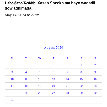
𝐋𝐚𝐛𝐨 𝐒𝐚𝐧𝐨 𝐊𝐞𝐝𝐝𝐢𝐛: Xasan Sheekh ma hayo wadadii
dowladnimada.
May 14, 2024 8:38 am
August 2026
M
T
W
T
F
S
S
1
2
3
4
5
6
7
8
9
10
11
12
13
14
15
16
17
18
19
20
21
22
23
24
25
26
27
28
29
30
31