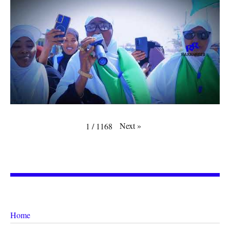
Next
»
1
/
1168
Home