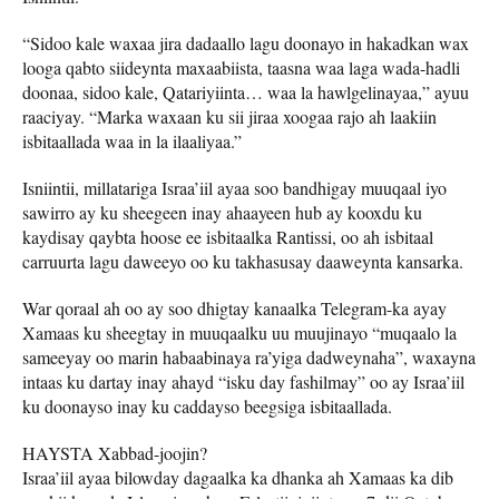
“Sidoo kale waxaa jira dadaallo lagu doonayo in hakadkan wax
looga qabto siideynta maxaabiista, taasna waa laga wada-hadli
doonaa, sidoo kale, Qatariyiinta… waa la hawlgelinayaa,” ayuu
raaciyay. “Marka waxaan ku sii jiraa xoogaa rajo ah laakiin
isbitaallada waa in la ilaaliyaa.”
Isniintii, millatariga Israa’iil ayaa soo bandhigay muuqaal iyo
sawirro ay ku sheegeen inay ahaayeen hub ay kooxdu ku
kaydisay qaybta hoose ee isbitaalka Rantissi, oo ah isbitaal
carruurta lagu daweeyo oo ku takhasusay daaweynta kansarka.
War qoraal ah oo ay soo dhigtay kanaalka Telegram-ka ayay
Xamaas ku sheegtay in muuqaalku uu muujinayo “muqaalo la
sameeyay oo marin habaabinaya ra’yiga dadweynaha”, waxayna
intaas ku dartay inay ahayd “isku day fashilmay” oo ay Israa’iil
ku doonayso inay ku caddayso beegsiga isbitaallada.
HAYSTA Xabbad-joojin?
Israa’iil ayaa bilowday dagaalka ka dhanka ah Xamaas ka dib