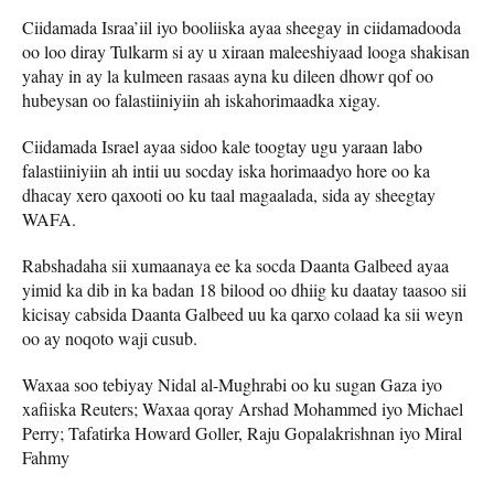
Ciidamada Israa’iil iyo booliiska ayaa sheegay in ciidamadooda
oo loo diray Tulkarm si ay u xiraan maleeshiyaad looga shakisan
yahay in ay la kulmeen rasaas ayna ku dileen dhowr qof oo
hubeysan oo falastiiniyiin ah iskahorimaadka xigay.
Ciidamada Israel ayaa sidoo kale toogtay ugu yaraan labo
falastiiniyiin ah intii uu socday iska horimaadyo hore oo ka
dhacay xero qaxooti oo ku taal magaalada, sida ay sheegtay
WAFA.
Rabshadaha sii xumaanaya ee ka socda Daanta Galbeed ayaa
yimid ka dib in ka badan 18 bilood oo dhiig ku daatay taasoo sii
kicisay cabsida Daanta Galbeed uu ka qarxo colaad ka sii weyn
oo ay noqoto waji cusub.
Waxaa soo tebiyay Nidal al-Mughrabi oo ku sugan Gaza iyo
xafiiska Reuters; Waxaa qoray Arshad Mohammed iyo Michael
Perry; Tafatirka Howard Goller, Raju Gopalakrishnan iyo Miral
Fahmy