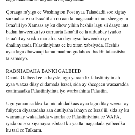
Qoraaga ra’yiga ee Washington Post ayaa Talaadadii soo xigtay
sarkaal sare oo Israa’iil ah oo aan la magacaabin inuu sheegay in
Israa’iil iyo Xamaas ay ku dhow yihiin heshiis lagu sii daayo inta
badan haweenka iyo carruurta Israa’iil ee la afduubay iyadoo
Israa’iil ay si isku mar ah u sii daynayso haweenka iyo
dhallinyarada Falastiiniyiinta ee ku xiran xabsiyada. Heshiis
ayaa lagu dhawaaqi karaa maalmo gudahood haddii tafaasiisha
la sameeyo.
RABSHADAHA BANKI GALBEED
Daanta Galbeed ee la haysto, ugu yaraan lix falastiiniyiin ah
ayaa waxaa dilay ciidamada Israel, sida ay sheegeen wasaaradda
caafimaadka Falastiiniyiinta iyo warbaahinta Falastiin.
Ugu yaraan saddex ka mid ah dadkaas ayaa lagu dilay weerar ay
fuliyeen diyaaradaha aan duuliyaha lahayn ee Israa’iil, sida ay ku
warrantay wakaaladda wararka ee Falastiiniyiinta ee WAFA,
iyada oo soo xiganaysa isbitaal ku yaalla magaalada galbeedka
ku taal ee Tulkarm.