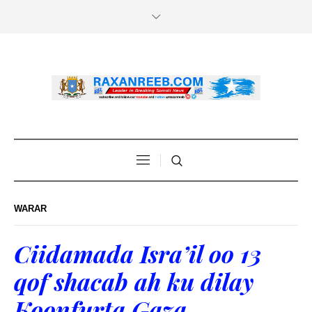
WARAR
Ciidamada Isra’il oo 13
qof shacab ah ku dilay
Koonfurta Gaza