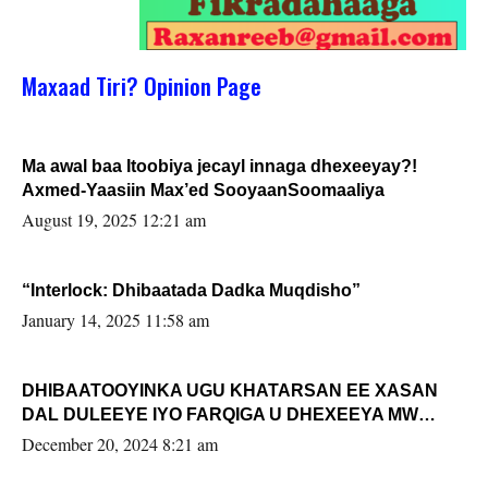
Maxaad Tiri? Opinion Page
Ma awal baa Itoobiya jecayl innaga dhexeeyay?!
Axmed-Yaasiin Max’ed SooyaanSoomaaliya
August 19, 2025 12:21 am
“Interlock: Dhibaatada Dadka Muqdisho”
January 14, 2025 11:58 am
DHIBAATOOYINKA UGU KHATARSAN EE XASAN
DAL DULEEYE IYO FARQIGA U DHEXEEYA MW
FARMAAJO BAL ISU DHAGEYSTA?
December 20, 2024 8:21 am