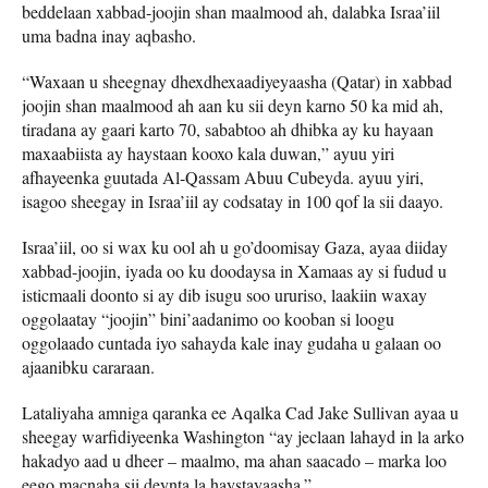
beddelaan xabbad-joojin shan maalmood ah, dalabka Israa’iil
uma badna inay aqbasho.
“Waxaan u sheegnay dhexdhexaadiyeyaasha (Qatar) in xabbad
joojin shan maalmood ah aan ku sii deyn karno 50 ka mid ah,
tiradana ay gaari karto 70, sababtoo ah dhibka ay ku hayaan
maxaabiista ay haystaan ​​kooxo kala duwan,” ayuu yiri
afhayeenka guutada Al-Qassam Abuu Cubeyda. ayuu yiri,
isagoo sheegay in Israa’iil ay codsatay in 100 qof la sii daayo.
Israa’iil, oo si wax ku ool ah u go’doomisay Gaza, ayaa diiday
xabbad-joojin, iyada oo ku doodaysa in Xamaas ay si fudud u
isticmaali doonto si ay dib isugu soo ururiso, laakiin waxay
oggolaatay “joojin” bini’aadanimo oo kooban si loogu
oggolaado cuntada iyo sahayda kale inay gudaha u galaan oo
ajaanibku cararaan.
Lataliyaha amniga qaranka ee Aqalka Cad Jake Sullivan ayaa u
sheegay warfidiyeenka Washington “ay jeclaan lahayd in la arko
hakadyo aad u dheer – maalmo, ma ahan saacado – marka loo
eego macnaha sii deynta la haystayaasha.”