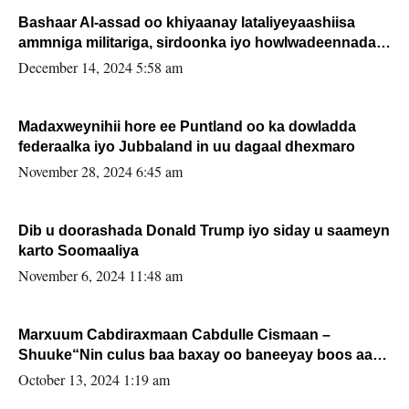
Bashaar Al-assad oo khiyaanay lataliyeyaashiisa
ammniga militariga, sirdoonka iyo howlwadeennada
xafiiskiisa
December 14, 2024 5:58 am
Madaxweynihii hore ee Puntland oo ka dowladda
federaalka iyo Jubbaland in uu dagaal dhexmaro
November 28, 2024 6:45 am
Dib u doorashada Donald Trump iyo siday u saameyn
karto Soomaaliya
November 6, 2024 11:48 am
Marxuum Cabdiraxmaan Cabdulle Cismaan –
Shuuke“Nin culus baa baxay oo baneeyay boos aan
la buuxin Karin”.
October 13, 2024 1:19 am