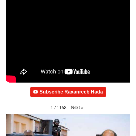
Subscribe Raxanreeb Hada
Next
»
1
/
1168