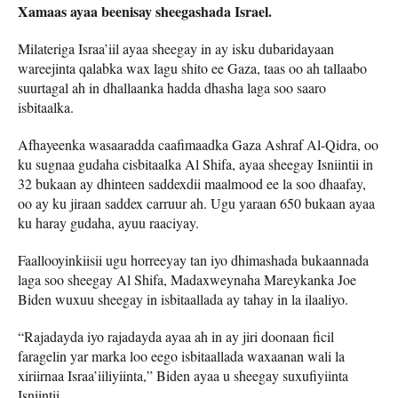
Xamaas ayaa beenisay sheegashada Israel.
Milateriga Israa’iil ayaa sheegay in ay isku dubaridayaan
wareejinta qalabka wax lagu shito ee Gaza, taas oo ah tallaabo
suurtagal ah in dhallaanka hadda dhasha laga soo saaro
isbitaalka.
Afhayeenka wasaaradda caafimaadka Gaza Ashraf Al-Qidra, oo
ku sugnaa gudaha cisbitaalka Al Shifa, ayaa sheegay Isniintii in
32 bukaan ay dhinteen saddexdii maalmood ee la soo dhaafay,
oo ay ku jiraan saddex carruur ah. Ugu yaraan 650 bukaan ayaa
ku haray gudaha, ayuu raaciyay.
Faallooyinkiisii ​​ugu horreeyay tan iyo dhimashada bukaannada
laga soo sheegay Al Shifa, Madaxweynaha Mareykanka Joe
Biden wuxuu sheegay in isbitaallada ay tahay in la ilaaliyo.
“Rajadayda iyo rajadayda ayaa ah in ay jiri doonaan ficil
faragelin yar marka loo eego isbitaallada waxaanan wali la
xiriirnaa Israa’iiliyiinta,” Biden ayaa u sheegay suxufiyiinta
Isniintii.