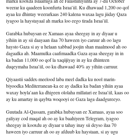
markii kooxda Islaamiga ah ee Falastiiniyiinta ay 7-dii October
weerar ku qaadeen koonfurta Israa’iil. Ku dhawaad ​​1,200 oo qof
ayaa ku dhintay weerarkaas 240 kalena waxaa lagu jiiday Qaza
iyagoo la haystayaal ah marka loo eego tirada Israa’iil.
Garabka hubaysan ee Xamaas ayaa sheegay in ay diyaar u
yihiin in ay sii daayaan ilaa 70 haween iyo caruur ah oo lagu
haysto Gaza si ay u helaan xabbad joojin shan maalmood ah oo
dagaalka ah. Maamulka caafimaadka Gaza ayaa sheegay in in
ka badan 11,000 oo qof la xaqiijiyay in ay ku dhinteen
duqeymaha Israa’iil, oo ku dhawaad ​​40% ay yihiin carruur.
Qiyaastii saddex-meelood laba meel dadka ku nool marin-
biyoodka Mediterranean-ka ee ay dadku ku badan yihiin ayaa
waxay hoyla’aan ka dhigeen ololaha millatari ee Israa’iil, kaas oo
ay ku amartay in qaybta woqooyi ee Gaza laga daadgureeyo.
Guutada Al-Qassam, garabka hubaysan ee Xamaas, ayaa soo
galiyay cod maqal ah oo ay ku baahiyeen Telegram, iyagoo
sheegay in kooxdu ay diyaar u tahay inay sii deyso ilaa 70
haween iyo carruur ah oo ay afduub ku haystaan, si ay ugu