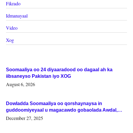
Fikrado
Idmanayaal
Video
Xog
Soomaaliya oo 24 diyaaradood oo dagaal ah ka
iibsaneyso Pakistan iyo XOG
August 6, 2026
Dowladda Soomaaliya oo qorshaynaysa in
guddoomiyeyaal u magacawdo gobaolada Awdal,
Woqooyi Galbeed iyo Togdheer.
December 27, 2025