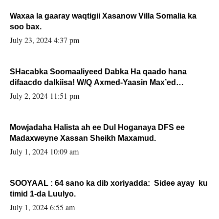
Waxaa la gaaray waqtigii Xasanow Villa Somalia ka
soo bax.
July 23, 2024 4:37 pm
SHacabka Soomaaliyeed Dabka Ha qaado hana
difaacdo dalkiisa! W/Q Axmed-Yaasin Max’ed
Sooyaan
July 2, 2024 11:51 pm
Mowjadaha Halista ah ee Dul Hoganaya DFS ee
Madaxweyne Xassan Sheikh Maxamud.
July 1, 2024 10:09 am
SOOYAAL : 64 sano ka dib xoriyadda: Sidee ayay ku
timid 1-da Luulyo.
July 1, 2024 6:55 am