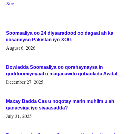
Xog
Soomaaliya oo 24 diyaaradood oo dagaal ah ka
iibsaneyso Pakistan iyo XOG
August 6, 2026
Dowladda Soomaaliya oo qorshaynaysa in
guddoomiyeyaal u magacawdo gobaolada Awdal,
Woqooyi Galbeed iyo Togdheer.
December 27, 2025
Maxay Badda Cas u noqotay marin muhiim u ah
ganacsiga iyo siyaasadda?
July 31, 2025