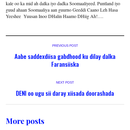
kale oo ka mid ah dalka iyo dadka Soomaaliyeed. Puntland iyo
guud ahaan Soomaaliya aan guurno Geeddi Caano Leh Hasa
Yeeshee Yuusan Inoo DHalin Haamo DHiig Ah!….
PREVIOUS POST
Aabe saddexdiisa gabdhood ku dilay dalka
Faransiiska
NEXT POST
DENI oo ugu sii daray xiisada doorashada
More posts