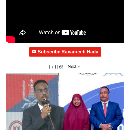
Subscribe Raxanreeb Hada
Next
»
1
/
1168