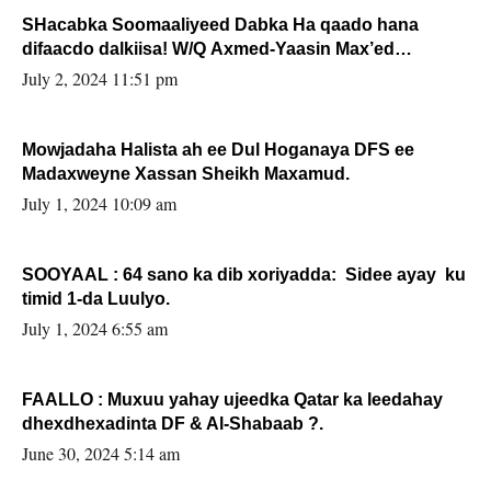
SHacabka Soomaaliyeed Dabka Ha qaado hana
difaacdo dalkiisa! W/Q Axmed-Yaasin Max’ed
Sooyaan
July 2, 2024 11:51 pm
Mowjadaha Halista ah ee Dul Hoganaya DFS ee
Madaxweyne Xassan Sheikh Maxamud.
July 1, 2024 10:09 am
SOOYAAL : 64 sano ka dib xoriyadda: Sidee ayay ku
timid 1-da Luulyo.
July 1, 2024 6:55 am
FAALLO : Muxuu yahay ujeedka Qatar ka leedahay
dhexdhexadinta DF & Al-Shabaab ?.
June 30, 2024 5:14 am