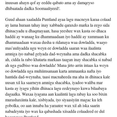
inuusan ahayn qof ay eeddu qabato ama ay damqeyso
dhibaatada dadka Soomaaliyeed!.
Guud ahaan xaaladda Puntland ayaa lagu macneyn karaa colaad
ay lama huraan tahay inay xabbadu qaraxdo marka la eego sida
dhinacyadu u dhaqmayaan, hasa yeeshee wax kasta oo dhaca
haddii ay wanaag ku dhammaadaan iyo haddii ay xummaan ku
dhammaadaan waxaa dusha u ridanaya waa dowladda, waayo
mas’uuliyadda ugu weyn ee dowladda saaran waa ilaalinta
amniga iyo nabad gelyada dad-weynaha ama dadka shacabka
ah, cidda la rabo khatarta markaas taagan inay shacabka si nabad
ah uga gudbiso waa dowladda! Mana jirto arrin intaas ka weyn
oo dowladda uga muhiimsanaan karta ammaanka nafta iyo
hantida dad-weynaha, taasi macnaheeda ma aha in dhinaca kale
uusan xil ka saarneyn amniga shacabka, iyadoo waliba mar
kasta ay iyagu yihiin dhinaca lagu eedeynayo kuwa bilaabaya
dagaalka. Waxaa iyagana aan kaalintii laga rabay ka soo bixin
murashaxiinta kale, xisbiyada, iyo siyaasiyiin magac ku leh
gobolka, oo aan innaba ha yaraatee wax xil ah iska saarin
nabadeynta iyo wax ka qabashada xiisadda colaadeed ee dul
hoganeysa Puntland.