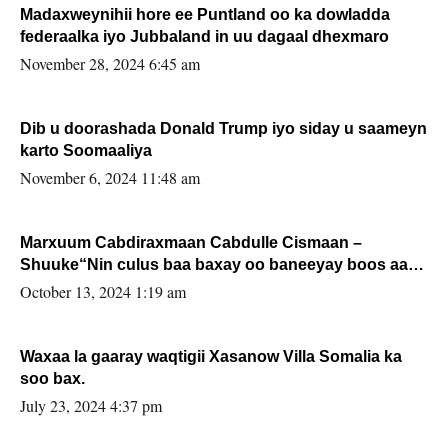
Madaxweynihii hore ee Puntland oo ka dowladda
federaalka iyo Jubbaland in uu dagaal dhexmaro
November 28, 2024 6:45 am
Dib u doorashada Donald Trump iyo siday u saameyn
karto Soomaaliya
November 6, 2024 11:48 am
Marxuum Cabdiraxmaan Cabdulle Cismaan –
Shuuke“Nin culus baa baxay oo baneeyay boos aan
la buuxin Karin”.
October 13, 2024 1:19 am
Waxaa la gaaray waqtigii Xasanow Villa Somalia ka
soo bax.
July 23, 2024 4:37 pm