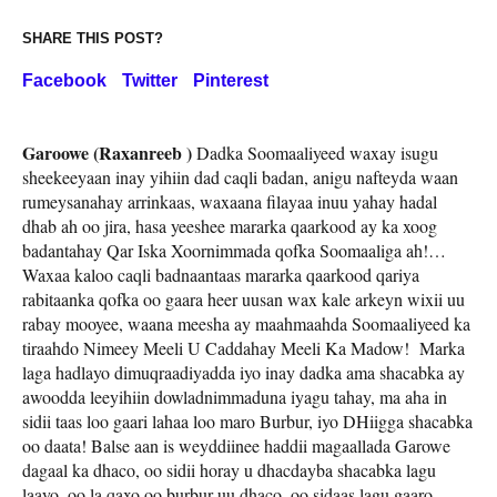
SHARE THIS POST?
Facebook
Twitter
Pinterest
Garoowe (Raxanreeb )
Dadka Soomaaliyeed waxay isugu
sheekeeyaan inay yihiin dad caqli badan, anigu nafteyda waan
rumeysanahay arrinkaas, waxaana filayaa inuu yahay hadal
dhab ah oo jira, hasa yeeshee mararka qaarkood ay ka xoog
badantahay Qar Iska Xoornimmada qofka Soomaaliga ah!…
Waxaa kaloo caqli badnaantaas mararka qaarkood qariya
rabitaanka qofka oo gaara heer uusan wax kale arkeyn wixii uu
rabay mooyee, waana meesha ay maahmaahda Soomaaliyeed ka
tiraahdo Nimeey Meeli U Caddahay Meeli Ka Madow! Marka
laga hadlayo dimuqraadiyadda iyo inay dadka ama shacabka ay
awoodda leeyihiin dowladnimmaduna iyagu tahay, ma aha in
sidii taas loo gaari lahaa loo maro Burbur, iyo DHiigga shacabka
oo daata! Balse aan is weyddiinee haddii magaallada Garowe
dagaal ka dhaco, oo sidii horay u dhacdayba shacabka lagu
laayo, oo la qaxo oo burbur uu dhaco, oo sidaas lagu gaaro