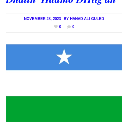
NOVEMBER 28, 2023
BY
HANAD ALI GULED
0
0