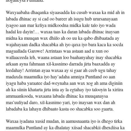
Waxyaabaha dhaqanka siyaasadda ku cusub waxaa ka mid ah in
labada dhinac ay si cad oo bareer ah isugu hub urursanayaan
iyagoo aan mar keliya midkoodna midka kale talo iyo wada
hadal ku dayin!… waxaa taas ka daran labada dhinac inaysan
midna ka muuqan wax dhiilo ah oo uu ka qabo dhibaatada ay
wajahayaan dadka shacabka ah iyo qaxa iyo bara kaca ka socda
magaallada Garowe! Arrintaas waa astaan aad u xun oo
wallaaceeda leh, waana astaan loo baahanyahay inay shacabka
arkaan ayna fahmaan xil-kasnimo darrada jirta baaxadda ay
leedahay! Arrintan ayaa waxaa ay si gaar ah ceeb ugu tahay
madaxda maamulka iyo hay’adaha amniga Puntland oo aan
iyagu haba yaraatee dad-weynaha aan wax xog ah ama diginiin
ah ka siinin khatarta jirta inta ay la egtahay iyo talooyin la xiriira
ammaankooda, waxaana labada dhinac ka muuqanaysa
mas’uuliyad daro, xil-kasnimo yari, iyo inaysan wax dan ah
labadaba ka lahayn dhibaato kasta oo shacabka soo gaarta.
Waxaa iyadana xusid mudan, in aamusnaanta iyo is dhego tirka
maamulka Puntland ay ka dhalatay xiisad shacabkii dhexdiisa ka