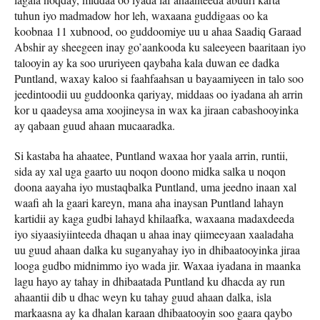
tuhun iyo madmadow hor leh, waxaana guddigaas oo ka
koobnaa 11 xubnood, oo guddoomiye uu u ahaa Saadiq Garaad
Abshir ay sheegeen inay go’aankooda ku saleeyeen baaritaan iyo
talooyin ay ka soo ururiyeen qaybaha kala duwan ee dadka
Puntland, waxay kaloo si faahfaahsan u bayaamiyeen in talo soo
jeedintoodii uu guddoonka qariyay, middaas oo iyadana ah arrin
kor u qaadeysa ama xoojineysa in wax ka jiraan cabashooyinka
ay qabaan guud ahaan mucaaradka.
Si kastaba ha ahaatee, Puntland waxaa hor yaala arrin, runtii,
sida ay xal uga gaarto uu noqon doono midka salka u noqon
doona aayaha iyo mustaqbalka Puntland, uma jeedno inaan xal
waafi ah la gaari kareyn, mana aha inaysan Puntland lahayn
kartidii ay kaga gudbi lahayd khilaafka, waxaana madaxdeeda
iyo siyaasiyiinteeda dhaqan u ahaa inay qiimeeyaan xaaladaha
uu guud ahaan dalka ku suganyahay iyo in dhibaatooyinka jiraa
looga gudbo midnimmo iyo wada jir. Waxaa iyadana in maanka
lagu hayo ay tahay in dhibaatada Puntland ku dhacda ay run
ahaantii dib u dhac weyn ku tahay guud ahaan dalka, isla
markaasna ay ka dhalan karaan dhibaatooyin soo gaara qaybo