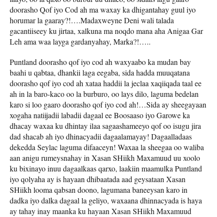
doorasho Qof iyo Cod ah ma waxay ka dhigantahay guul iyo
horumar la gaaray?!….Madaxweyne Deni wali talada
gacantiiseey ku jirtaa, xalkuna ma noqdo mana aha Anigaa Gar
Leh ama waa layga gardanyahay, Marka?!…..
Puntland doorasho qof iyo cod ah waxyaabo ka mudan bay
baahi u qabtaa, dhankii laga eegaba, sida hadda muuqatana
doorasho qof iyo cod ah xataa haddii la jeclaa xaqiiqada taal ee
ah in la baro-kaco oo la burburo, oo lays dilo, laguma bedelan
karo si loo gaaro doorasho qof iyo cod ah!…Sida ay sheegayaan
xogaha natiijadii labadii dagaal ee Boosaaso iyo Garowe ka
dhacay waxaa ku dhintay ilaa sagaashameeyo qof oo isugu jira
dad shacab ah iyo dhinacyadii dagaalamayay! Dagaalladaas
dekedda Seylac laguma difaaceyn! Waxaa la sheegaa oo waliba
aan anigu rumeysnahay in Xasan SHiikh Maxamuud uu xoolo
ku bixinayo inuu dagaalkaas qarxo, laakiin maamulka Puntland
iyo qolyaha ay is hayaan dhibaatada aad geysataan Xasan
SHiikh looma qabsan doono, lagumana baneeysan karo in
dadka iyo dalka dagaal la geliyo, waxaana dhinnacyada is haya
ay tahay inay maanka ku hayaan Xasan SHiikh Maxamuud