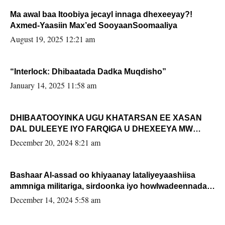
Ma awal baa Itoobiya jecayl innaga dhexeeyay?!
Axmed-Yaasiin Max’ed SooyaanSoomaaliya
August 19, 2025 12:21 am
“Interlock: Dhibaatada Dadka Muqdisho”
January 14, 2025 11:58 am
DHIBAATOOYINKA UGU KHATARSAN EE XASAN
DAL DULEEYE IYO FARQIGA U DHEXEEYA MW
FARMAAJO BAL ISU DHAGEYSTA?
December 20, 2024 8:21 am
Bashaar Al-assad oo khiyaanay lataliyeyaashiisa
ammniga militariga, sirdoonka iyo howlwadeennada
xafiiskiisa
December 14, 2024 5:58 am