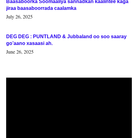
Baasaboorka Soomaaliya sannadkan kaalintee kaga
jiraa baasaboorrada caalamka
July 26, 2025
DEG DEG : PUNTLAND & Jubbaland oo soo saaray
go’aano xasaasi ah.
June 26, 2025