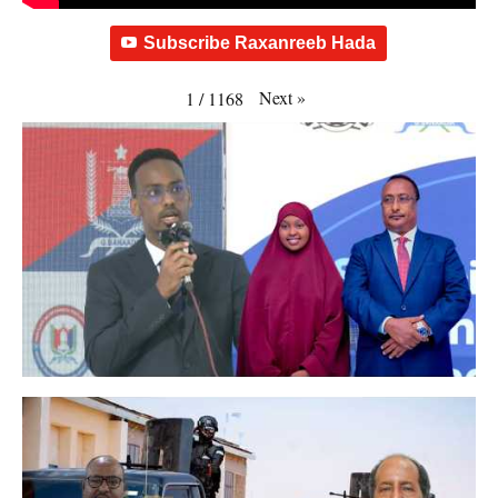
Subscribe Raxanreeb Hada
Next
»
1
/
1168