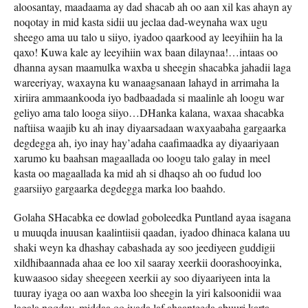
aloosantay, maadaama ay dad shacab ah oo aan xil kas ahayn ay
noqotay in mid kasta sidii uu jeclaa dad-weynaha wax ugu
sheego ama uu talo u siiyo, iyadoo qaarkood ay leeyihiin ha la
qaxo! Kuwa kale ay leeyihiin wax baan dilaynaa!…intaas oo
dhanna aysan maamulka waxba u sheegin shacabka jahadii laga
wareeriyay, waxayna ku wanaagsanaan lahayd in arrimaha la
xiriira ammaankooda iyo badbaadada si maalinle ah loogu war
geliyo ama talo looga siiyo…DHanka kalana, waxaa shacabka
naftiisa waajib ku ah inay diyaarsadaan waxyaabaha gargaarka
degdegga ah, iyo inay hay’adaha caafimaadka ay diyaariyaan
xarumo ku baahsan magaallada oo loogu talo galay in meel
kasta oo magaallada ka mid ah si dhaqso ah oo fudud loo
gaarsiiyo gargaarka degdegga marka loo baahdo.
Golaha SHacabka ee dowlad goboleedka Puntland ayaa isagana
u muuqda inuusan kaalintiisii qaadan, iyadoo dhinaca kalana uu
shaki weyn ka dhashay cabashada ay soo jeediyeen guddigii
xildhibaannada ahaa ee loo xil saaray xeerkii doorashooyinka,
kuwaasoo siday sheegeen xeerkii ay soo diyaariyeen inta la
tuuray iyaga oo aan waxba loo sheegin la yiri kalsoonidii waa
lagala noqday, middaa oo iyada laf ahaanteeda abuuri karta