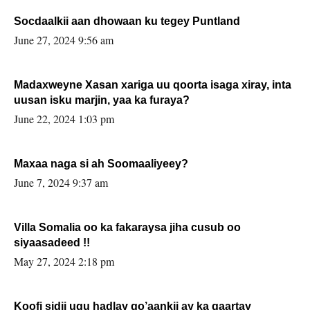
Socdaalkii aan dhowaan ku tegey Puntland
June 27, 2024 9:56 am
Madaxweyne Xasan xariga uu qoorta isaga xiray, inta
uusan isku marjin, yaa ka furaya?
June 22, 2024 1:03 pm
Maxaa naga si ah Soomaaliyeey?
June 7, 2024 9:37 am
Villa Somalia oo ka fakaraysa jiha cusub oo
siyaasadeed !!
May 27, 2024 2:18 pm
Koofi sidii ugu hadlay go’aankii ay ka gaartay