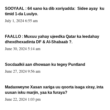
SOOYAAL : 64 sano ka dib xoriyadda: Sidee ayay ku
timid 1-da Luulyo.
July 1, 2024 6:55 am
FAALLO : Muxuu yahay ujeedka Qatar ka leedahay
dhexdhexadinta DF & Al-Shabaab ?.
June 30, 2024 5:14 am
Socdaalkii aan dhowaan ku tegey Puntland
June 27, 2024 9:56 am
Madaxweyne Xasan xariga uu qoorta isaga xiray, inta
uusan isku marjin, yaa ka furaya?
June 22, 2024 1:03 pm