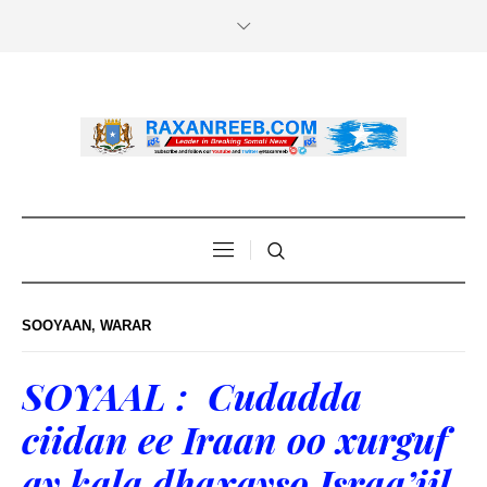
SOOYAAN
,
WARAR
SOYAAL : Cudadda
ciidan ee Iraan oo xurguf
ay kala dhaxayso Israa’iil.