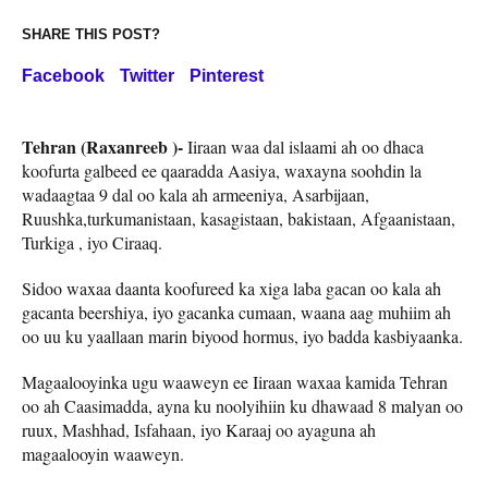
SHARE THIS POST?
Facebook
Twitter
Pinterest
Tehran (Raxanreeb )-
Iiraan waa dal islaami ah oo dhaca
koofurta galbeed ee qaaradda Aasiya, waxayna soohdin la
wadaagtaa 9 dal oo kala ah armeeniya, Asarbijaan,
Ruushka,turkumanistaan, kasagistaan, bakistaan, Afgaanistaan,
Turkiga , iyo Ciraaq.
Sidoo waxaa daanta koofureed ka xiga laba gacan oo kala ah
gacanta beershiya, iyo gacanka cumaan, waana aag muhiim ah
oo uu ku yaallaan marin biyood hormus, iyo badda kasbiyaanka.
Magaalooyinka ugu waaweyn ee Iiraan waxaa kamida Tehran
oo ah Caasimadda, ayna ku noolyihiin ku dhawaad 8 malyan oo
ruux, Mashhad, Isfahaan, iyo Karaaj oo ayaguna ah
magaalooyin waaweyn.