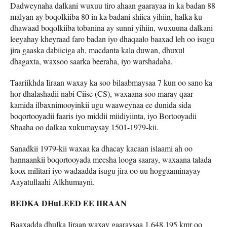
Dadweynaha dalkani wuxuu tiro ahaan gaarayaa in ka badan 88
malyan ay boqolkiiba 80 in ka badani shiica yihiin, halka ku
dhawaad boqolkiiba tobanina ay sunni yihiin, wuxuuna dalkani
leeyahay kheyraad faro badan iyo dhaqaalo baaxad leh oo isugu
jira gaaska dabiiciga ah, macdanta kala duwan, dhuxul
dhagaxta, waxsoo saarka beeraha, iyo warshadaha.
Taariikhda Iiraan waxay ka soo bilaabmaysaa 7 kun oo sano ka
hor dhalashadii nabi Ciise (CS), waxaana soo maray qaar
kamida ilbaxnimooyinkii ugu waaweynaa ee dunida sida
boqortooyadii faaris iyo middii miidiyiinta, iyo Bortooyadii
Shaaha oo dalkaa xukumaysay 1501-1979-kii.
Sanadkii 1979-kii waxaa ka dhacay kacaan islaami ah oo
hannaankii boqortooyada meesha looga saaray, waxaana talada
koox militari iyo wadaadda isugu jira oo uu hoggaaminayay
Aayatullaahi Alkhumayni.
BEDKA DHuLEED EE IIRAAN
Baaxadda dhulka Iiraan waxay gaaraysaa 1,648,195 kmr oo