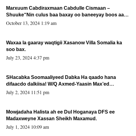
Marxuum Cabdiraxmaan Cabdulle Cismaan –
Shuuke“Nin culus baa baxay oo baneeyay boos aan
la buuxin Karin”.
October 13, 2024 1:19 am
Waxaa la gaaray waqtigii Xasanow Villa Somalia ka
soo bax.
July 23, 2024 4:37 pm
SHacabka Soomaaliyeed Dabka Ha qaado hana
difaacdo dalkiisa! W/Q Axmed-Yaasin Max’ed
Sooyaan
July 2, 2024 11:51 pm
Mowjadaha Halista ah ee Dul Hoganaya DFS ee
Madaxweyne Xassan Sheikh Maxamud.
July 1, 2024 10:09 am