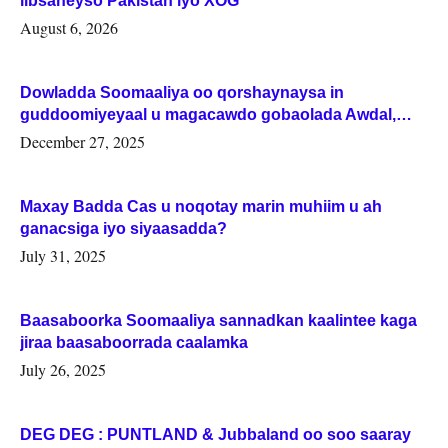
iibsaneyso Pakistan iyo XOG
August 6, 2026
Dowladda Soomaaliya oo qorshaynaysa in
guddoomiyeyaal u magacawdo gobaolada Awdal,
Woqooyi Galbeed iyo Togdheer.
December 27, 2025
Maxay Badda Cas u noqotay marin muhiim u ah
ganacsiga iyo siyaasadda?
July 31, 2025
Baasaboorka Soomaaliya sannadkan kaalintee kaga
jiraa baasaboorrada caalamka
July 26, 2025
DEG DEG : PUNTLAND & Jubbaland oo soo saaray