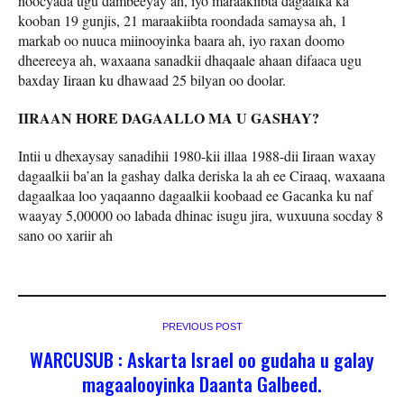
noocyada ugu dambeeyay ah, iyo maraakiibta dagaalka ka
kooban 19 gunjis, 21 maraakiibta roondada samaysa ah, 1
markab oo nuuca miinooyinka baara ah, iyo raxan doomo
dheereeya ah, waxaana sanadkii dhaqaale ahaan difaaca ugu
baxday Iiraan ku dhawaad 25 bilyan oo doolar.
IIRAAN HORE DAGAALLO MA U GASHAY?
Intii u dhexaysay sanadihii 1980-kii illaa 1988-dii Iiraan waxay
dagaalkii ba’an la gashay dalka deriska la ah ee Ciraaq, waxaana
dagaalkaa loo yaqaanno dagaalkii koobaad ee Gacanka ku naf
waayay 5,00000 oo labada dhinac isugu jira, wuxuuna socday 8
sano oo xariir ah
PREVIOUS POST
WARCUSUB : Askarta Israel oo gudaha u galay
magaalooyinka Daanta Galbeed.