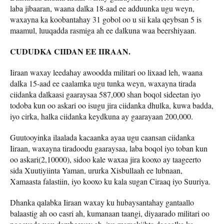
laba jibaaran, waana dalka 18-aad ee adduunka ugu weyn,
waxayna ka koobantahay 31 gobol oo u sii kala qeybsan 5 is
maamul, luuqadda rasmiga ah ee dalkuna waa beershiyaan.
CUDUDKA CIIDAN EE IIRAAN.
Iiraan waxay leedahay awoodda militari oo lixaad leh, waana
dalka 15-aad ee caalamka ugu tunka weyn, waxayna tirada
ciidanka dalkaasi gaaraysaa 587,000 shan boqol sideetan iyo
todoba kun oo askari oo isugu jira ciidanka dhulka, kuwa badda,
iyo cirka, halka ciidanka keydkuna ay gaarayaan 200,000.
Guutooyinka ilaalada kacaanka ayaa ugu caansan ciidanka
Iiraan, waxayna tiradoodu gaaraysaa, laba boqol iyo toban kun
oo askari(2,10000), sidoo kale waxaa jira kooxo ay taageerto
sida Xuutiyiinta Yaman, ururka Xisbullaah ee lubnaan,
Xamaasta falastiin, iyo kooxo ku kala sugan Ciraaq iyo Suuriya.
Dhanka qalabka Iiraan waxay ku hubaysantahay gantaallo
balaastig ah oo casri ah, kumanaan taangi, diyaarado militari oo