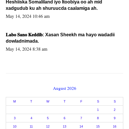
Heshiiska Somaliland iyo Itoobiya oo ah mid
xadgudub ku ah shuruucda caalamiga ah.
May 14, 2024 10:46 am
𝐋𝐚𝐛𝐨 𝐒𝐚𝐧𝐨 𝐊𝐞𝐝𝐝𝐢𝐛: Xasan Sheekh ma hayo wadadii
dowladnimada.
May 14, 2024 8:38 am
August 2026
M
T
W
T
F
S
S
1
2
3
4
5
6
7
8
9
10
11
12
13
14
15
16