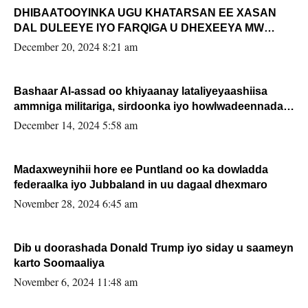
DHIBAATOOYINKA UGU KHATARSAN EE XASAN
DAL DULEEYE IYO FARQIGA U DHEXEEYA MW
FARMAAJO BAL ISU DHAGEYSTA?
December 20, 2024 8:21 am
Bashaar Al-assad oo khiyaanay lataliyeyaashiisa
ammniga militariga, sirdoonka iyo howlwadeennada
xafiiskiisa
December 14, 2024 5:58 am
Madaxweynihii hore ee Puntland oo ka dowladda
federaalka iyo Jubbaland in uu dagaal dhexmaro
November 28, 2024 6:45 am
Dib u doorashada Donald Trump iyo siday u saameyn
karto Soomaaliya
November 6, 2024 11:48 am