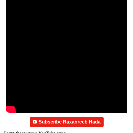
Subscribe Raxanreeb Hada
Sorry, there was a YouTube error.