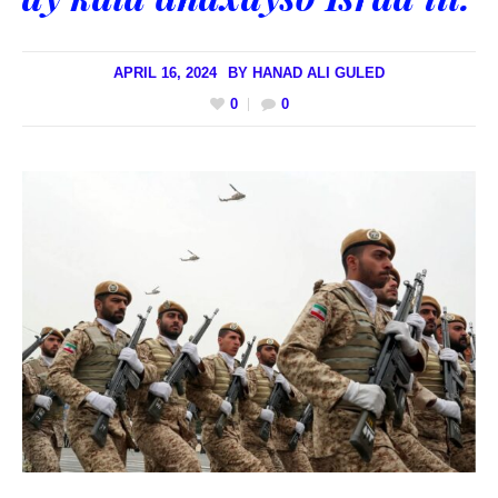
APRIL 16, 2024
BY
HANAD ALI GULED
0
0