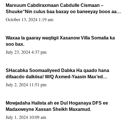
Marxuum Cabdiraxmaan Cabdulle Cismaan –
Shuuke“Nin culus baa baxay oo baneeyay boos aan
la buuxin Karin”.
October 13, 2024 1:19 am
Waxaa la gaaray waqtigii Xasanow Villa Somalia ka
soo bax.
July 23, 2024 4:37 pm
SHacabka Soomaaliyeed Dabka Ha qaado hana
difaacdo dalkiisa! W/Q Axmed-Yaasin Max’ed
Sooyaan
July 2, 2024 11:51 pm
Mowjadaha Halista ah ee Dul Hoganaya DFS ee
Madaxweyne Xassan Sheikh Maxamud.
July 1, 2024 10:09 am