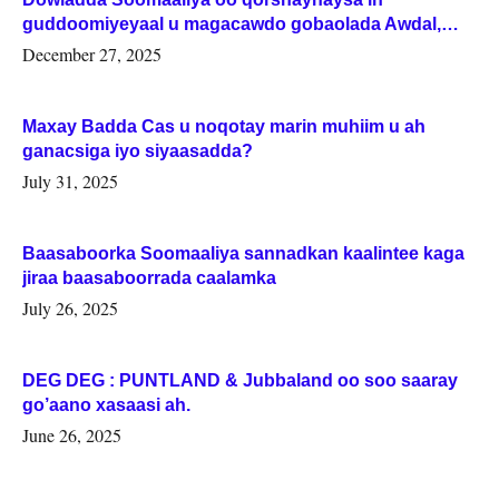
guddoomiyeyaal u magacawdo gobaolada Awdal,
Woqooyi Galbeed iyo Togdheer.
December 27, 2025
Maxay Badda Cas u noqotay marin muhiim u ah
ganacsiga iyo siyaasadda?
July 31, 2025
Baasaboorka Soomaaliya sannadkan kaalintee kaga
jiraa baasaboorrada caalamka
July 26, 2025
DEG DEG : PUNTLAND & Jubbaland oo soo saaray
go’aano xasaasi ah.
June 26, 2025