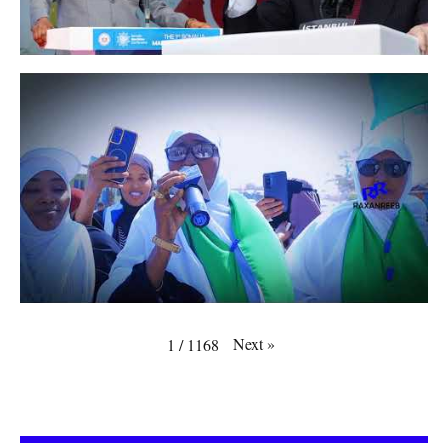
Next
»
1
/
1168