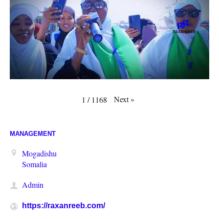
Next
»
1
/
1168
MANAGEMENT
Mogadishu
Somalia
Admin
https://raxanreeb.com/