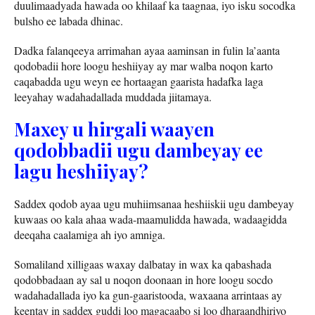
duulimaadyada hawada oo khilaaf ka taagnaa, iyo isku socodka
bulsho ee labada dhinac.
Dadka falanqeeya arrimahan ayaa aaminsan in fulin la’aanta
qodobadii hore loogu heshiiyay ay mar walba noqon karto
caqabadda ugu weyn ee hortaagan gaarista hadafka laga
leeyahay wadahadallada muddada jiitamaya.
Maxey u hirgali waayen
qodobbadii ugu dambeyay ee
lagu heshiiyay?
Saddex qodob ayaa ugu muhiimsanaa heshiiskii ugu dambeyay
kuwaas oo kala ahaa wada-maamulidda hawada, wadaagidda
deeqaha caalamiga ah iyo amniga.
Somaliland xilligaas waxay dalbatay in wax ka qabashada
qodobbadaan ay sal u noqon doonaan in hore loogu socdo
wadahadallada iyo ka gun-gaaristooda, waxaana arrintaas ay
keentay in saddex guddi loo magacaabo si loo dharaandhiriyo