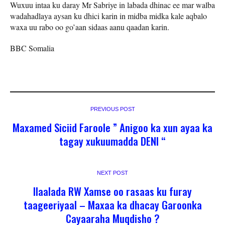
Wuxuu intaa ku daray Mr Sabriye in labada dhinac ee mar walba
wadahadlaya aysan ku dhici karin in midba midka kale aqbalo
waxa uu rabo oo go’aan sidaas aanu qaadan karin.
BBC Somalia
PREVIOUS POST
Maxamed Siciid Faroole ” Anigoo ka xun ayaa ka
tagay xukuumadda DENI “
NEXT POST
Ilaalada RW Xamse oo rasaas ku furay
taageeriyaal – Maxaa ka dhacay Garoonka
Cayaaraha Muqdisho ?