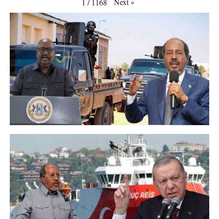
Next
»
1
/
1168