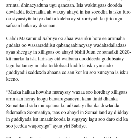
arrinta, dhinacyaduna ugu qancaan. Isla wakhtigaas doodda
dowladda federaalka ah waxay ahayd in isu socodka la isku furo
oo siyaasiyiinta iyo dadka kaleba ay si xorriyadi ku jirto ugu
safraan halka ay doonaan.
Cabdi Maxamuud Sabriye oo ahaa wasiirkii hore ee arrimaha
gudaha oo wasaaraddiisu qabanqaabineysay wadahadalladaas
ayaa sheegay in xilligaas oo ahayd bishii Juun ee sanadkii 2020-
kii marka la isla fariistay cid walbana dooddeeda gudubsatay
lagu ballamay in laba toddobaad kadib la isku yimaado
guddiyadii seddexda ahaana ee aan kor ku soo xuneyna la isku
keeno.
“Marka halkaa howshu maraysay waxaa soo kordhay xilligaas
arrin aan horay loogu baraarugsaneyn, kana timid dhanka
Somaliland sida muuqatana ku adkaatay dhanka dowladda
federaalka Soomaaliya, taas oo ahayd in Somaliland ay diidday
in guddiyada isu imaatinkooda la sugayay lagu soo daro cid ka
soo jeedda waqooyiga” ayuu yiri Sabriye.