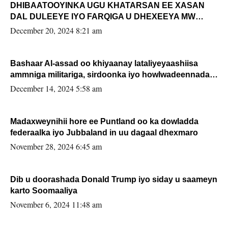
DHIBAATOOYINKA UGU KHATARSAN EE XASAN
DAL DULEEYE IYO FARQIGA U DHEXEEYA MW
FARMAAJO BAL ISU DHAGEYSTA?
December 20, 2024 8:21 am
Bashaar Al-assad oo khiyaanay lataliyeyaashiisa
ammniga militariga, sirdoonka iyo howlwadeennada
xafiiskiisa
December 14, 2024 5:58 am
Madaxweynihii hore ee Puntland oo ka dowladda
federaalka iyo Jubbaland in uu dagaal dhexmaro
November 28, 2024 6:45 am
Dib u doorashada Donald Trump iyo siday u saameyn
karto Soomaaliya
November 6, 2024 11:48 am