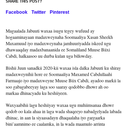
SHARE THIS POST?
Facebook
Twitter
Pinterest
Magaalada Jabuuti waxaa isugu tegey wufuud ay
hogaaminayaan madaxweynaha Soomaaliya Xasan Sheekh
Maxamuud iyo madaxweynaha jamhuuriyadda iskeed ugu
dhawaaqday madaxbanaanida ee Somaliland Muuse Biixi
Cabdi, halkaasoo uu durba kulan uga billowday.
Bishii Juun sanadkii 2020-kii waxaa isla dalka Jabuuti ku shiray
madaxweynihii hore ee Soomaaliya Maxamed Cabdullaahi
Farmaajo iyo madaxweyne Muuse Biix Cabdi, ayadoo markii la
soo gabagabeeyay laga soo saaray qodobbo dhowr ah oo
markaa dhinacyadu ku heshiiyeen.
Waxyaabihii lagu heshiiyay waxaa ugu muhiimsanaa dhowr
qodob oo kala ahaa in laga wada shaqeeyo nabadgelyada labada
dhinac, in aan la siyaasadayn dhaqaalaha iyo gargaarka
bini’aamnimo ee caalamka, in la wada maamulo arrinta