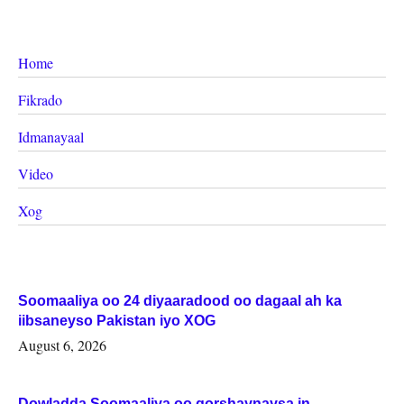
Home
Fikrado
Idmanayaal
Video
Xog
Soomaaliya oo 24 diyaaradood oo dagaal ah ka
iibsaneyso Pakistan iyo XOG
August 6, 2026
Dowladda Soomaaliya oo qorshaynaysa in