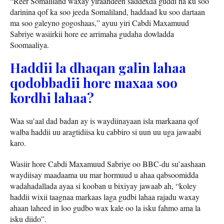
“Reer Somaliland waxay yiraahdeen saddexda guddi ha ku soo
darinina qof ka soo jeeda Somaliland, haddaad ku soo dartaan
ma soo galeyno gogoshaas,” ayuu yiri Cabdi Maxamuud
Sabriye wasiirkii hore ee arrimaha gudaha dowladda
Soomaaliya.
Haddii la dhaqan galin lahaa
qodobbadii hore maxaa soo
kordhi lahaa?
Waa su’aal dad badan ay is waydiinayaan isla markaana qof
walba haddii uu aragtidiisa ku cabbiro si uun uu uga jawaabi
karo.
Wasiir hore Cabdi Maxamuud Sabriye oo BBC-du su’aashaan
waydiisay maadaama uu mar hormuud u ahaa qabsoomidda
wadahadallada ayaa si kooban u bixiyay jawaab ah, “koley
haddii wixii taagnaa markaas laga gudbi lahaa rajadu waxay
ahaan laheed in loo gudbo wax kale oo la isku fahmo ama la
isku diido”.