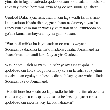
yimaado in laga tillaabsado qodobbadaan oo labada dhinacba ku
adkaatay markii hore waa arrin adag oo aan suurta gal aheyn.
Guuleed Dafac ayaa rumeysan in aan laga wadli karin arrimo
kale iyadoon labada dhinac, gaar ahaan madaxweynayaashu
aaney kulanka la imaan wax ay ku matalaan shucuubtooda oo
go’aan kama dambeysa ah ay ka gaari karaan.
“Wax bisil miiska ha la yimaadaan oo madaxweynaha
Soomaaliya dadkiisa ku mato madaxweynaha Somaliland-na
shacabkiisa ku matali karo,2 ayuu yiri Guuleed.
Wasiir hore Cabdi Maxamuud Sabriye ayaa isagu qaba in
qodobbadaan horey loogu heshiiyay ee aan la fulin ayba yihiin
caqabad aan ogoleyn in heshiis dhab ah laga gaaro wahadallada
Soomaaliya iyo Somaliland.
“Haddii hore loo socdo oo laga hadlo heshiis muhiim ah oo ama
la kala tago ama la is qaato oo sidaa heshiis lagu gaari lahaa
qodobbadaan meesha way ka bixi lahaayen” .