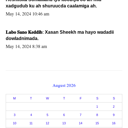
xadgudub ku ah shuruucda caalamiga ah.
May 14, 2024 10:46 am
𝐋𝐚𝐛𝐨 𝐒𝐚𝐧𝐨 𝐊𝐞𝐝𝐝𝐢𝐛: Xasan Sheekh ma hayo wadadii
dowladnimada.
May 14, 2024 8:38 am
August 2026
M
T
W
T
F
S
S
1
2
3
4
5
6
7
8
9
10
11
12
13
14
15
16