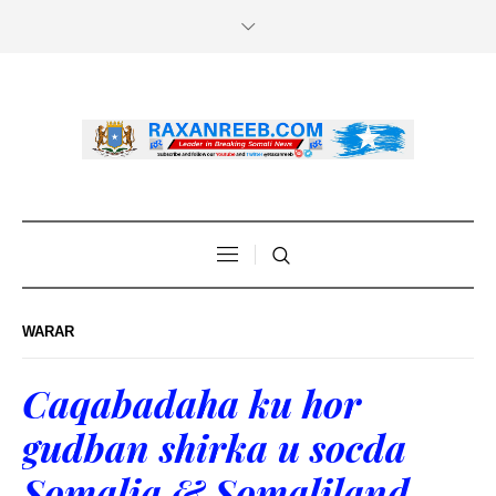
WARAR
Caqabadaha ku hor
gudban shirka u socda
Somalia & Somaliland.