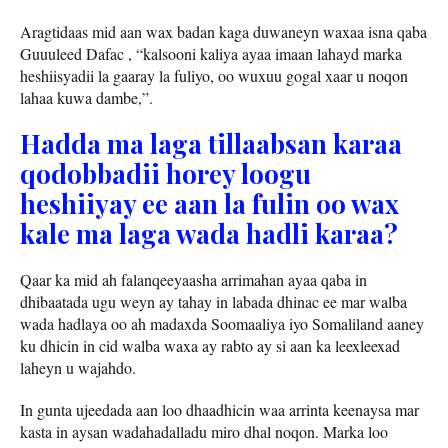
Aragtidaas mid aan wax badan kaga duwaneyn waxaa isna qaba
Guuuleed Dafac , “kalsooni kaliya ayaa imaan lahayd marka
heshiisyadii la gaaray la fuliyo, oo wuxuu gogal xaar u noqon
lahaa kuwa dambe,”.
Hadda ma laga tillaabsan karaa
qodobbadii horey loogu
heshiiyay ee aan la fulin oo wax
kale ma laga wada hadli karaa?
Qaar ka mid ah falanqeeyaasha arrimahan ayaa qaba in
dhibaatada ugu weyn ay tahay in labada dhinac ee mar walba
wada hadlaya oo ah madaxda Soomaaliya iyo Somaliland aaney
ku dhicin in cid walba waxa ay rabto ay si aan ka leexleexad
laheyn u wajahdo.
In gunta ujeedada aan loo dhaadhicin waa arrinta keenaysa mar
kasta in aysan wadahadalladu miro dhal noqon. Marka loo