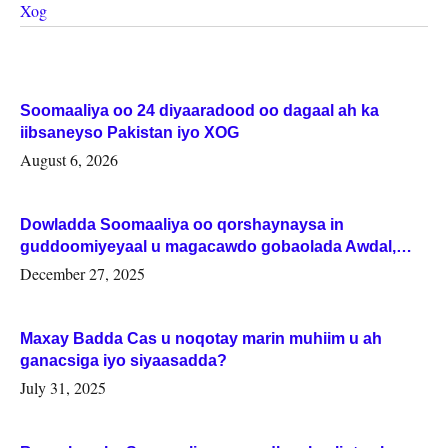
Xog
Soomaaliya oo 24 diyaaradood oo dagaal ah ka
iibsaneyso Pakistan iyo XOG
August 6, 2026
Dowladda Soomaaliya oo qorshaynaysa in
guddoomiyeyaal u magacawdo gobaolada Awdal,
Woqooyi Galbeed iyo Togdheer.
December 27, 2025
Maxay Badda Cas u noqotay marin muhiim u ah
ganacsiga iyo siyaasadda?
July 31, 2025