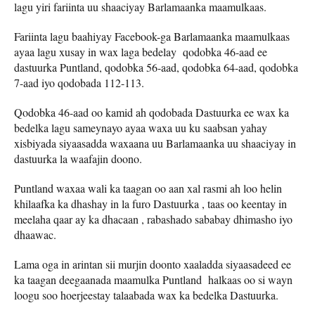
lagu yiri fariinta uu shaaciyay Barlamaanka maamulkaas.
Fariinta lagu baahiyay Facebook-ga Barlamaanka maamulkaas
ayaa lagu xusay in wax laga bedelay qodobka 46-aad ee
dastuurka Puntland, qodobka 56-aad, qodobka 64-aad, qodobka
7-aad iyo qodobada 112-113.
Qodobka 46-aad oo kamid ah qodobada Dastuurka ee wax ka
bedelka lagu sameynayo ayaa waxa uu ku saabsan yahay
xisbiyada siyaasadda waxaana uu Barlamaanka uu shaaciyay in
dastuurka la waafajin doono.
Puntland waxaa wali ka taagan oo aan xal rasmi ah loo helin
khilaafka ka dhashay in la furo Dastuurka , taas oo keentay in
meelaha qaar ay ka dhacaan , rabashado sababay dhimasho iyo
dhaawac.
Lama oga in arintan sii murjin doonto xaaladda siyaasadeed ee
ka taagan deegaanada maamulka Puntland halkaas oo si wayn
loogu soo hoerjeestay talaabada wax ka bedelka Dastuurka.