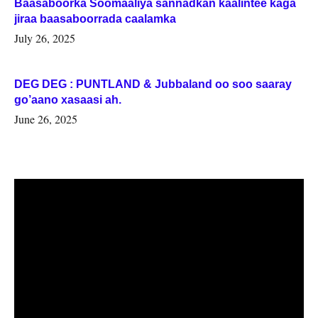
Baasaboorka Soomaaliya sannadkan kaalintee kaga
jiraa baasaboorrada caalamka
July 26, 2025
DEG DEG : PUNTLAND & Jubbaland oo soo saaray
go’aano xasaasi ah.
June 26, 2025