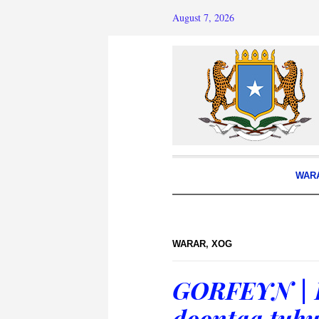
August 7, 2026
WAR
WARAR
,
XOG
GORFEYN | D
doontaa tuhu