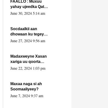
FAALLO : Muxuu
yahay ujeedka Qatar
ka leedahay
June 30, 2024 5:14 am
dhexdhexadinta DF
& Al-Shabaab ?.
Socdaalkii aan
dhowaan ku tegey
Puntland
June 27, 2024 9:56 am
Madaxweyne Xasan
xariga uu qoorta
isaga xiray, inta
June 22, 2024 1:03 pm
uusan isku marjin,
yaa ka furaya?
Maxaa naga si ah
Soomaaliyeey?
June 7, 2024 9:37 am