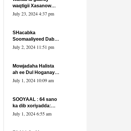
waqtigii Xasanow
Villa Somalia ka soo
July 23, 2024 4:37 pm
bax.
SHacabka
Soomaaliyeed Dabka
Ha qaado hana
July 2, 2024 11:51 pm
difaacdo dalkiisa!
W/Q Axmed-Yaasin
Max’ed Sooyaan
Mowjadaha Halista
ah ee Dul Hoganaya
DFS ee Madaxweyne
July 1, 2024 10:09 am
Xassan Sheikh
Maxamud.
SOOYAAL : 64 sano
ka dib xoriyadda:
Sidee ayay ku timid
July 1, 2024 6:55 am
1-da Luulyo.