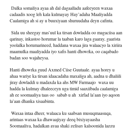
Dalka somaliya ayaa ah dal dagaalladu aafeeyeen waxaa
cadaadis xoog leh kala kulmayay Hay’adaha Maaliyadda
Caalamiga ah si ay u buuxiyaan shuruudaha deyn cafinta.
Sida uu sheegay mas’uul ka tirsan dowladda oo magaciisa aan
qarinay, inkastoo horumar la taaban karo laga gaaray, gaarista
yoolalka horumarineed, haddana waxaa jira walaacyo la xiriira
maamulka maaliyadda iyo xafis hanti dhowrka, oo caqabado
badan soo wajaheysa.
Hanti dhowrka guud Axmed Ciise Guutaale. ayaa horey u
ahaa wariye ka tirsan idaacadaha maxaliga ah, aadna u dhaliili
jiray dowladdi u madaxda ka ahs MW Farmaajo waxa uu
hadda la kulmay dhaleeceyn uga timid saaxiibada caalamiga
ah ee soomaaliya taas oo sabab u ah xirfad la’aan iyo aqoon
la’aan dhanka xisaabinta.
Waxaa intaa dheer, walaaca ku saabsan musuqmaasuqa,
arintaas waxaa ka dhawaajiyay deeq bixiyayaasha
Soomaaliya, hadalkan ayaa shaki gelisay kalsoonida laggu