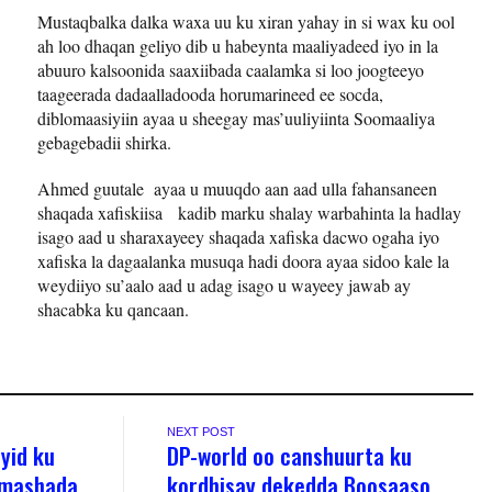
Mustaqbalka dalka waxa uu ku xiran yahay in si wax ku ool
ah loo dhaqan geliyo dib u habeynta maaliyadeed iyo in la
abuuro kalsoonida saaxiibada caalamka si loo joogteeyo
taageerada dadaalladooda horumarineed ee socda,
diblomaasiyiin ayaa u sheegay mas’uuliyiinta Soomaaliya
gebagebadii shirka.
Ahmed guutale ayaa u muuqdo aan aad ulla fahansaneen
shaqada xafiskiisa kadib marku shalay warbahinta la hadlay
isago aad u sharaxayeey shaqada xafiska dacwo ogaha iyo
xafiska la dagaalanka musuqa hadi doora ayaa sidoo kale la
weydiiyo su’aalo aad u adag isago u wayeey jawab ay
shacabka ku qancaan.
NEXT POST
yid ku
DP-world oo canshuurta ku
imashada
kordhisay dekedda Boosaaso