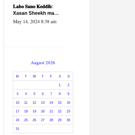
caalamiga ah.
𝐋𝐚𝐛𝐨 𝐒𝐚𝐧𝐨 𝐊𝐞𝐝𝐝𝐢𝐛:
Xasan Sheekh ma
hayo wadadii
May 14, 2024 8:38 am
dowladnimada.
August 2026
M
T
W
T
F
S
S
1
2
3
4
5
6
7
8
9
10
11
12
13
14
15
16
17
18
19
20
21
22
23
24
25
26
27
28
29
30
31