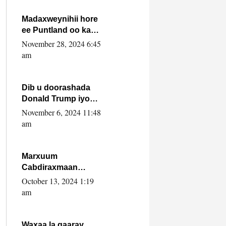
howlwadeennada
xafiiskiisa
Madaxweynihii hore
ee Puntland oo ka
dowladda federaalka
November 28, 2024 6:45
iyo Jubbaland in uu
am
dagaal dhexmaro
Dib u doorashada
Donald Trump iyo
siday u saameyn
November 6, 2024 11:48
karto Soomaaliya
am
Marxuum
Cabdiraxmaan
Cabdulle Cismaan –
October 13, 2024 1:19
Shuuke“Nin culus
am
baa baxay oo
baneeyay boos aan
la buuxin Karin”.
Waxaa la gaaray