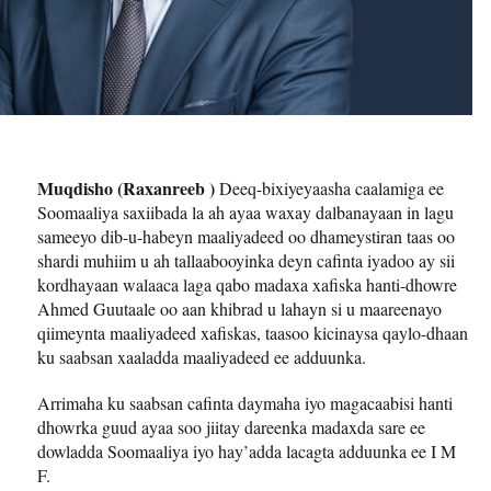
Muqdisho (Raxanreeb )
Deeq-bixiyeyaasha caalamiga ee
Soomaaliya saxiibada la ah ayaa waxay dalbanayaan in lagu
sameeyo dib-u-habeyn maaliyadeed oo dhameystiran taas oo
shardi muhiim u ah tallaabooyinka deyn cafinta iyadoo ay sii
kordhayaan walaaca laga qabo madaxa xafiska hanti-dhowre
Ahmed Guutaale oo aan khibrad u lahayn si u maareenayo
qiimeynta maaliyadeed xafiskas, taasoo kicinaysa qaylo-dhaan
ku saabsan xaaladda maaliyadeed ee adduunka.
Arrimaha ku saabsan cafinta daymaha iyo magacaabisi hanti
dhowrka guud ayaa soo jiitay dareenka madaxda sare ee
dowladda Soomaaliya iyo hay’adda lacagta adduunka ee I M
F.