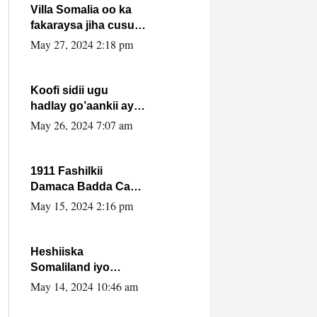
Villa Somalia oo ka
fakaraysa jiha cusub
oo siyaasadeed !!
May 27, 2024 2:18 pm
Koofi sidii ugu
hadlay go’aankii ay
ka gaartay
May 26, 2024 7:07 am
Maxkamadda
Gobolka Banaadir ?.
1911 Fashilkii
Damaca Badda Cas
ee Lij Iyasu Iyo Kan
May 15, 2024 2:16 pm
2024 Abiy Axmed
Cali!
Heshiiska
Somaliland iyo
Itoobiya oo ah mid
May 14, 2024 10:46 am
xadgudub ku ah
shuruucda