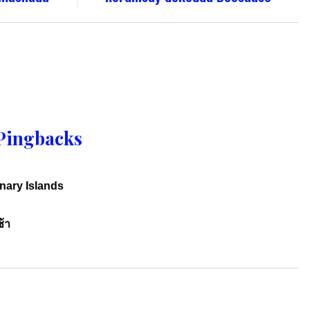
Pingbacks
nary Islands
้า