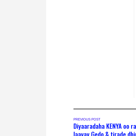
PREVIOUS POST
Diyaaradaha KENYA oo ra
laayay Gedo & tirade dh