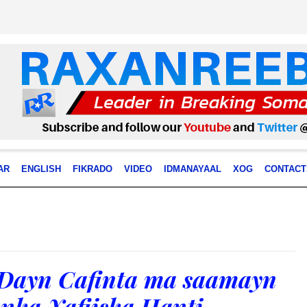
AR
ENGLISH
FIKRADO
VIDEO
IDMANAYAAL
XOG
CONTACT
ayn Cafinta ma saamayn
nka Xafiiska Hanti-