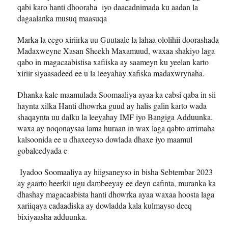
qabi karo hanti dhooraha iyo daacadnimada ku aadan la
dagaalanka musuq maasuqa
Marka la eego xiriirka uu Guutaale la lahaa ololihii doorashada
Madaxweyne Xasan Sheekh Maxamuud, waxaa shakiyo laga
qabo in magacaabistisa xafiiska ay saameyn ku yeelan karto
xiriir siyaasadeed ee u la leeyahay xafiska madaxwrynaha.
Dhanka kale maamulada Soomaaliya ayaa ka cabsi qaba in sii
haynta xilka Hanti dhowrka guud ay halis galin karto wada
shaqaynta uu dalku la leeyahay IMF iyo Bangiga Adduunka.
waxa ay noqonaysaa lama huraan in wax laga qabto arrimaha
kalsoonida ee u dhaxeeyso dowlada dhaxe iyo maamul
gobaleedyada e
Iyadoo Soomaaliya ay hiigsaneyso in bisha Sebtembar 2023
ay gaarto heerkii ugu dambeeyay ee deyn cafinta, muranka ka
dhashay magacaabista hanti dhowrka ayaa waxaa hoosta laga
xariiqaya cadaadiska ay dowladda kala kulmayso deeq
bixiyaasha adduunka.