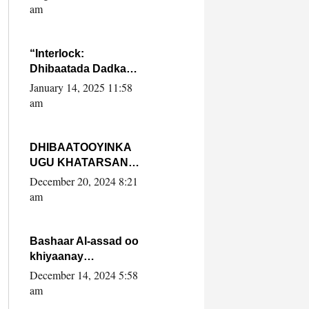
Yaasiin Max’ed
am
SooyaanSoomaaliya
“Interlock:
Dhibaatada Dadka
Muqdisho”
January 14, 2025 11:58
am
DHIBAATOOYINKA
UGU KHATARSAN
EE XASAN DAL
December 20, 2024 8:21
DULEEYE IYO
am
FARQIGA U
DHEXEEYA MW
FARMAAJO BAL ISU
Bashaar Al-assad oo
DHAGEYSTA?
khiyaanay
lataliyeyaashiisa
December 14, 2024 5:58
ammniga militariga,
am
sirdoonka iyo