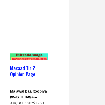
Maxaad Tiri?
Opinion Page
Ma awal baa Itoobiya
jecayl innaga
dhexeeyay?! Axmed-
August 19, 2025 12:21