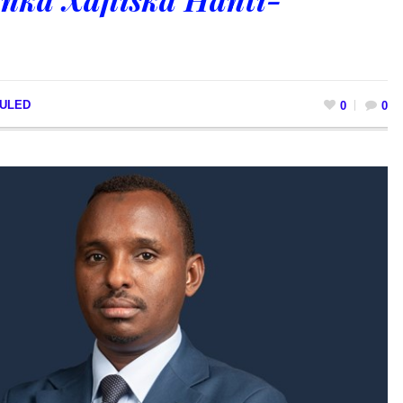
GULED
0
0