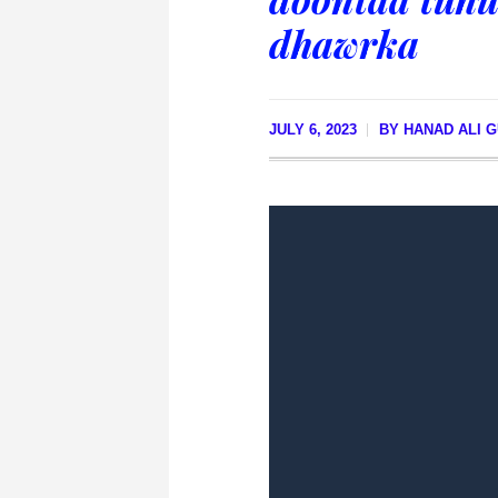
dhawrka
JULY 6, 2023
BY
HANAD ALI 