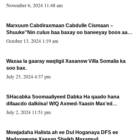
November 6, 2024 11:48 am
Marxuum Cabdiraxmaan Cabdulle Cismaan –
Shuuke“Nin culus baa baxay oo baneeyay boos aan
la buuxin Karin”.
October 13, 2024 1:19 am
Waxaa la gaaray waqtigii Xasanow Villa Somalia ka
soo bax.
July 23, 2024 4:37 pm
SHacabka Soomaaliyeed Dabka Ha qaado hana
difaacdo dalkiisa! W/Q Axmed-Yaasin Max’ed
Sooyaan
July 2, 2024 11:51 pm
Mowjadaha Halista ah ee Dul Hoganaya DFS ee
Madaxweyne Xassan Sheikh Maxamud.