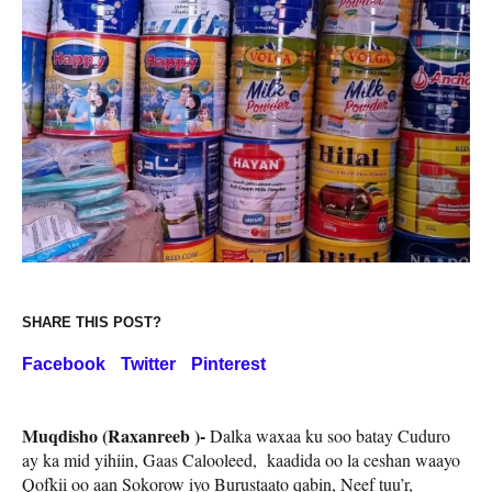
SHARE THIS POST?
Facebook
Twitter
Pinterest
Muqdisho (Raxanreeb )-
Dalka waxaa ku soo batay Cuduro
ay ka mid yihiin, Gaas Calooleed, kaadida oo la ceshan waayo
Qofkii oo aan Sokorow iyo Burustaato qabin, Neef tuu’r,