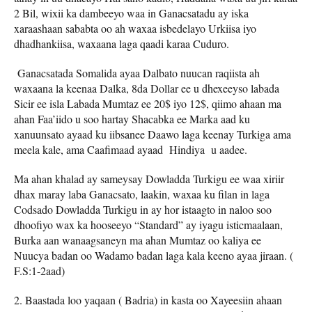
2 Bil, wixii ka dambeeyo waa in Ganacsatadu ay iska
xaraashaan sababta oo ah waxaa isbedelayo Urkiisa iyo
dhadhankiisa, waxaana laga qaadi karaa Cuduro.
Ganacsatada Somalida ayaa Dalbato nuucan raqiista ah
waxaana la keenaa Dalka, 8da Dollar ee u dhexeeyso labada
Sicir ee isla Labada Mumtaz ee 20$ iyo 12$, qiimo ahaan ma
ahan Faa’iido u soo hartay Shacabka ee Marka aad ku
xanuunsato ayaad ku iibsanee Daawo laga keenay Turkiga ama
meela kale, ama Caafimaad ayaad Hindiya u aadee.
Ma ahan khalad ay sameysay Dowladda Turkigu ee waa xiriir
dhax maray laba Ganacsato, laakin, waxaa ku filan in laga
Codsado Dowladda Turkigu in ay hor istaagto in naloo soo
dhoofiyo wax ka hooseeyo “Standard” ay iyagu isticmaalaan,
Burka aan wanaagsaneyn ma ahan Mumtaz oo kaliya ee
Nuucya badan oo Wadamo badan laga kala keeno ayaa jiraan. (
F.S:1-2aad)
2. Baastada loo yaqaan ( Badria) in kasta oo Xayeesiin ahaan