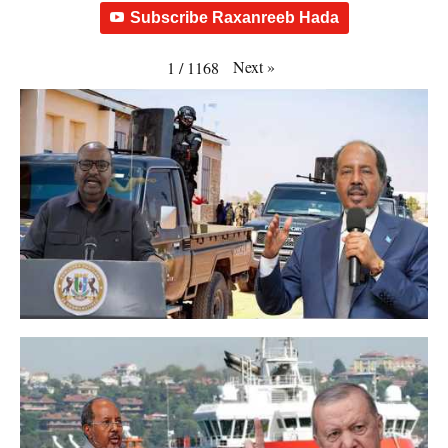
Subscribe Raxanreeb Hada
Next
»
1
/
1168