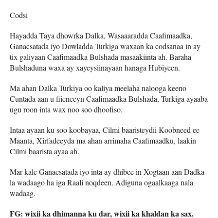
Codsi
Hayadda Taya dhowrka Dalka, Wasaaaradda Caafimaadka,
Ganacsatada iyo Dowladda Turkiga waxaan ka codsanaa in ay
tix galiyaan Caafimaadka Bulshada masaakiinta ah. Baraha
Bulshaduna waxa ay xayeysiinayaan hanaga Hubiyeen.
Ma ahan Dalka Turkiya oo kaliya meelaha nalooga keeno
Cuntada aan u fiicneeyn Caafimaadka Bulshada, Turkiga ayaaba
ugu roon inta wax noo soo dhoofiso.
Intaa ayaan ku soo koobayaa, Cilmi baaristeydii Koobneed ee
Maanta, Xirfadeeyda ma ahan arrimaha Caafimaadku, laakin
Cilmi baarista ayaa ah.
Mar kale Ganacsatada iyo inta ay dhibee in Xogtaan aan Dadka
la wadaago ha iga Raali noqdeen. Adiguna ogaalkaaga nala
wadaag.
FG: wixii ka dhimanna ku dar, wixii ka khaldan ka sax.