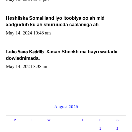
Heshiiska Somaliland iyo Itoobiya oo ah mid
xadgudub ku ah shuruucda caalamiga ah.
May 14, 2024 10:46 am
𝐋𝐚𝐛𝐨 𝐒𝐚𝐧𝐨 𝐊𝐞𝐝𝐝𝐢𝐛: Xasan Sheekh ma hayo wadadii
dowladnimada.
May 14, 2024 8:38 am
August 2026
M
T
W
T
F
S
S
1
2