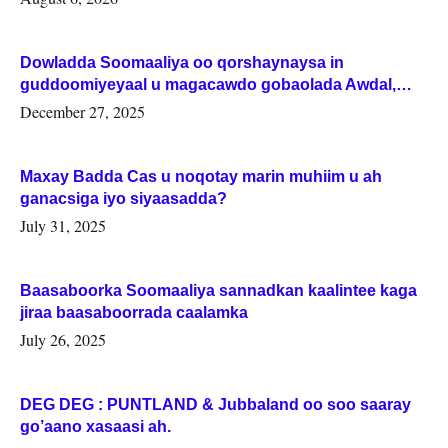
Dowladda Soomaaliya oo qorshaynaysa in
guddoomiyeyaal u magacawdo gobaolada Awdal,
Woqooyi Galbeed iyo Togdheer.
December 27, 2025
Maxay Badda Cas u noqotay marin muhiim u ah
ganacsiga iyo siyaasadda?
July 31, 2025
Baasaboorka Soomaaliya sannadkan kaalintee kaga
jiraa baasaboorrada caalamka
July 26, 2025
DEG DEG : PUNTLAND & Jubbaland oo soo saaray
go’aano xasaasi ah.