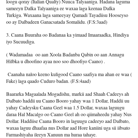
loogu qoray (Italian Qualty) Nuuca Talyaaniga. Hadana laguma
sameeyn Dalka Talyaaniga ee waxaa laga keenaa Dalka
Turkiga. Waxaana laga sameeyay Qamadi Tayadiisu Hooseyso
oo ay Dalbadeen Ganacsatada Somalidu. (F.S:3aad)
3. Caana Buuraha oo Badanaa ka yimaad Imaaraadka, Hindiya
iyo Sucuudiga.
( Wadamadaa oo aan Xoola Badanba Qabin oo aan Annagu
Hilbka u dhoofino ayaa noo soo dhoofiyo Caano) .
Caanaha naloo keeno kuligood Caano saafiya ma ahan ee waa (
Fake) laga qaado Cuduro badan. (F.S:4aad)
Baararka Magaalada Mogadishu, markii aad Shaah Cadeeys ah
Dalbato haddii uu Caano Booro yahay waa 1 Dollar, Haddii uu
yahay Cadeysku Caana Geel waa 1.5 Dollar, waxaa laguugu
daraa Hal Macalgo oo Caano Geel ah oo qiimaheedu yahay Nus
Dollar. Haddiise Caana Booro in laguugu cadeeyo aad Dalbato,
waxaa laguu dhaafaa nus Dollar aad Hore kaniini uga sii iibsato
Farmashiyaha ileeyn Xanuun ma huraa tahaye.