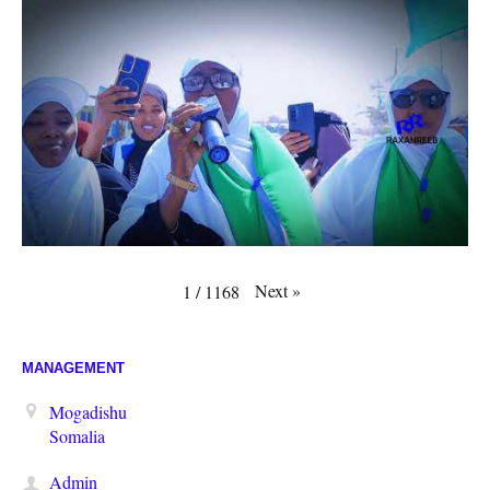
Next
»
1
/
1168
MANAGEMENT
Mogadishu
Somalia
Admin