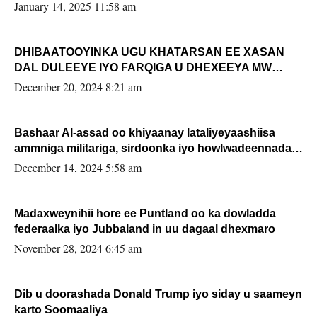
January 14, 2025 11:58 am
DHIBAATOOYINKA UGU KHATARSAN EE XASAN
DAL DULEEYE IYO FARQIGA U DHEXEEYA MW
FARMAAJO BAL ISU DHAGEYSTA?
December 20, 2024 8:21 am
Bashaar Al-assad oo khiyaanay lataliyeyaashiisa
ammniga militariga, sirdoonka iyo howlwadeennada
xafiiskiisa
December 14, 2024 5:58 am
Madaxweynihii hore ee Puntland oo ka dowladda
federaalka iyo Jubbaland in uu dagaal dhexmaro
November 28, 2024 6:45 am
Dib u doorashada Donald Trump iyo siday u saameyn
karto Soomaaliya