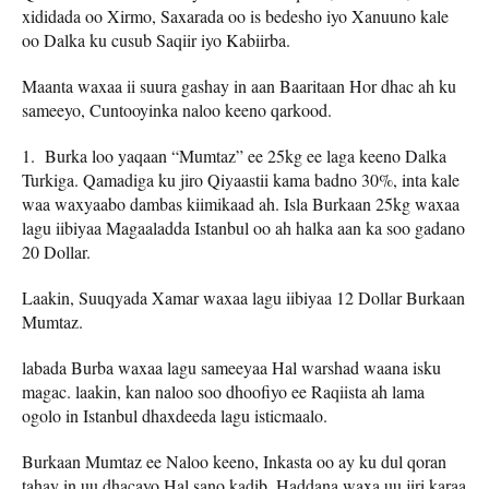
xididada oo Xirmo, Saxarada oo is bedesho iyo Xanuuno kale
oo Dalka ku cusub Saqiir iyo Kabiirba.
Maanta waxaa ii suura gashay in aan Baaritaan Hor dhac ah ku
sameeyo, Cuntooyinka naloo keeno qarkood.
1. Burka loo yaqaan “Mumtaz” ee 25kg ee laga keeno Dalka
Turkiga. Qamadiga ku jiro Qiyaastii kama badno 30%, inta kale
waa waxyaabo dambas kiimikaad ah. Isla Burkaan 25kg waxaa
lagu iibiyaa Magaaladda Istanbul oo ah halka aan ka soo gadano
20 Dollar.
Laakin, Suuqyada Xamar waxaa lagu iibiyaa 12 Dollar Burkaan
Mumtaz.
labada Burba waxaa lagu sameeyaa Hal warshad waana isku
magac. laakin, kan naloo soo dhoofiyo ee Raqiista ah lama
ogolo in Istanbul dhaxdeeda lagu isticmaalo.
Burkaan Mumtaz ee Naloo keeno, Inkasta oo ay ku dul qoran
tahay in uu dhacayo Hal sano kadib, Haddana waxa uu jiri karaa