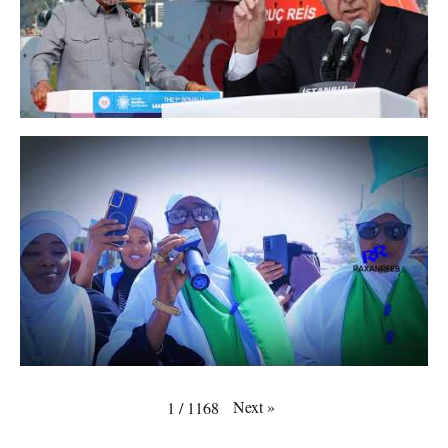
Next
»
1
/
1168